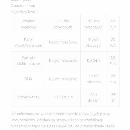
Czas transferu
Najniższa kwota
Przelew
1-3 dni
2-5 dni
50
bankowy
roboczych
roboczych
PLN
Karty
3-5 dni
30
Natychmiastowo
Visa/Mastercard
roboczych
PLN
Portfele
20
Natychmiastowo
Do 24 h
elektroniczne
PLN
1-2 dni
25
BLIK
Natychmiastowo
robocze
PLN
Do 2
100
Kryptowaluty
15-30 minut
godzin
zł
Nie naliczamy prowizji od transferów dokonywanych przez
użytkowników. Wypłaty są przetwarzane po weryfikacji
tożsamości zgodnie z zasadami KYC, co przeciwdziała praniu