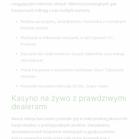
osiągającymi milionów złotych. Miłośnicy tradycyjnych gier
kasynowych odkryją u nas multiple warianty:
Ruletka europejska, amerykańska i francuska z rozmaitymi
limitami stołów
Blackjack w kilkunastu wersjach, w tym Spanish 21 i
Pontoon
Baccarat dla użytkowników dużych zakładów oraz wersje
mini-bakarat
Poker kasynowy z wariantami Caribbean Stud i Teksański
Hold’em
Rozrywki specjalne takie jak Sic Bo, Craps i Keno
Kasyno na żywo z prawdziwymi
dealerami
Nasza sekcja live casino przesyła grę w maksymalnej jakości HD
bezpośrednio z profesjonalnych studiów. Zatrudniamy
doświadczonych krupierów mówiących w języku polskim,
którzy prowadzą stoły przez całą dobę. Komunikacja z