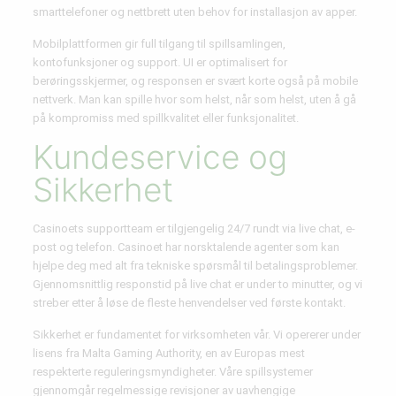
smarttelefoner og nettbrett uten behov for installasjon av apper.
Mobilplattformen gir full tilgang til spillsamlingen,
kontofunksjoner og support. UI er optimalisert for
berøringsskjermer, og responsen er svært korte også på mobile
nettverk. Man kan spille hvor som helst, når som helst, uten å gå
på kompromiss med spillkvalitet eller funksjonalitet.
Kundeservice og
Sikkerhet
Casinoets supportteam er tilgjengelig 24/7 rundt via live chat, e-
post og telefon. Casinoet har norsktalende agenter som kan
hjelpe deg med alt fra tekniske spørsmål til betalingsproblemer.
Gjennomsnittlig responstid på live chat er under to minutter, og vi
streber etter å løse de fleste henvendelser ved første kontakt.
Sikkerhet er fundamentet for virksomheten vår. Vi opererer under
lisens fra Malta Gaming Authority, en av Europas mest
respekterte reguleringsmyndigheter. Våre spillsystemer
gjennomgår regelmessige revisjoner av uavhengige