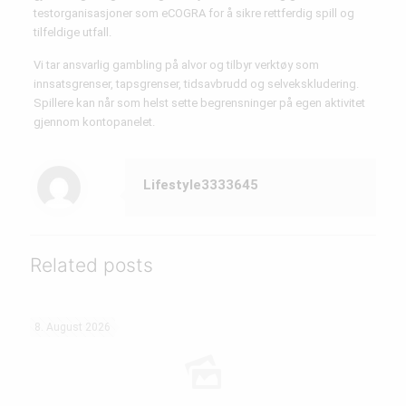
testorganisasjoner som eCOGRA for å sikre rettferdig spill og
tilfeldige utfall.
Vi tar ansvarlig gambling på alvor og tilbyr verktøy som
innsatsgrenser, tapsgrenser, tidsavbrudd og selvekskludering.
Spillere kan når som helst sette begrensninger på egen aktivitet
gjennom kontopanelet.
Lifestyle3333645
Related posts
8. August 2026