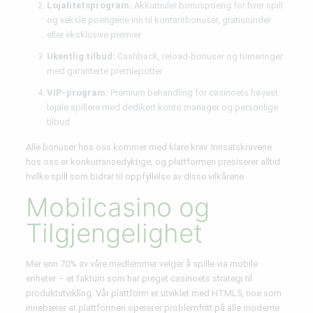
Lojalitetsprogram:
Akkumuler bonuspoeng for hver spill
og veksle poengene inn til kontantbonuser, gratisrunder
eller eksklusive premier
Ukentlig tilbud:
Cashback, reload-bonuser og turneringer
med garanterte premiepotter
VIP-program:
Premium behandling for casinoets høyest
lojale spillere med dedikert konto manager og personlige
tilbud
Alle bonuser hos oss kommer med klare krav. Innsatskravene
hos oss er konkurransedyktige, og plattformen presiserer alltid
hvilke spill som bidrar til oppfyllelse av disse vilkårene.
Mobilcasino og
Tilgjengelighet
Mer enn 70% av våre medlemmer velger å spille via mobile
enheter – et faktum som har preget casinoets strategi til
produktutvikling. Vår plattform er utviklet med HTML5, noe som
innebærer at plattformen opererer problemfritt på alle moderne