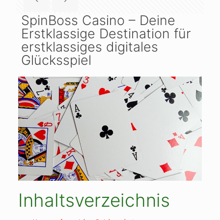
SpinBoss Casino – Deine
Erstklassige Destination für
erstklassiges digitales
Glücksspiel
Inhaltsverzeichnis