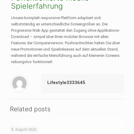
Spielerfahrung
Unsere komplett responsive Plattform adaptiert sich
selbstständig an unterschiedliche Screengrößen an. Die
Progressive Web App gestattet den Zugang ohne Applikations-
Download – simpel über Ihren mobilen Browser mit allen
Features der Computerversion. Pushnachrichten halten Sie über
neue Promotionen und Spielreleases auf dem aktuellen Stand,
während die einfache Menüführung auch auf kleineren Screens
reibungslos funktioniert.
Lifestyle3333645
Related posts
8. August 2026