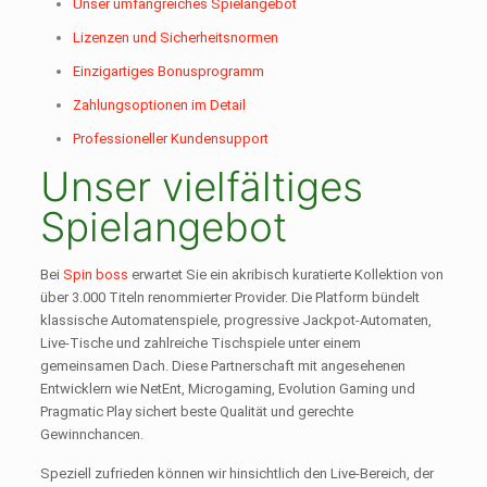
Unser umfangreiches Spielangebot
Lizenzen und Sicherheitsnormen
Einzigartiges Bonusprogramm
Zahlungsoptionen im Detail
Professioneller Kundensupport
Unser vielfältiges
Spielangebot
Bei
Spin boss
erwartet Sie ein akribisch kuratierte Kollektion von
über 3.000 Titeln renommierter Provider. Die Platform bündelt
klassische Automatenspiele, progressive Jackpot-Automaten,
Live-Tische und zahlreiche Tischspiele unter einem
gemeinsamen Dach. Diese Partnerschaft mit angesehenen
Entwicklern wie NetEnt, Microgaming, Evolution Gaming und
Pragmatic Play sichert beste Qualität und gerechte
Gewinnchancen.
Speziell zufrieden können wir hinsichtlich den Live-Bereich, der