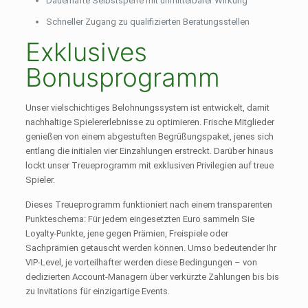
Dauerhafte Selbstsperre mit unmittelbarer Wirkung
Schneller Zugang zu qualifizierten Beratungsstellen
Exklusives
Bonusprogramm
Unser vielschichtiges Belohnungssystem ist entwickelt, damit
nachhaltige Spielererlebnisse zu optimieren. Frische Mitglieder
genießen von einem abgestuften Begrüßungspaket, jenes sich
entlang die initialen vier Einzahlungen erstreckt. Darüber hinaus
lockt unser Treueprogramm mit exklusiven Privilegien auf treue
Spieler.
Dieses Treueprogramm funktioniert nach einem transparenten
Punkteschema: Für jedem eingesetzten Euro sammeln Sie
Loyalty-Punkte, jene gegen Prämien, Freispiele oder
Sachprämien getauscht werden können. Umso bedeutender Ihr
VIP-Level, je vorteilhafter werden diese Bedingungen – von
dedizierten Account-Managern über verkürzte Zahlungen bis bis
zu Invitations für einzigartige Events.