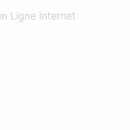
n Ligne Internet