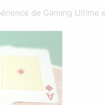
périence de Gaming Ultime e