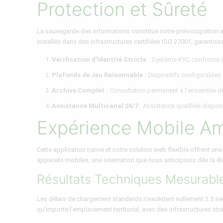
Protection et Sûreté
La sauvegarde des informations constitue notre préoccupation ab
installés dans des infrastructures certifiées ISO 27001, garantiss
Vérification d’Identité Stricte :
Système KYC conforme aux
Plafonds de Jeu Raisonnable :
Dispositifs configurables 
Archive Complet :
Consultation permanent à l’ensemble de
Assistance Multicanal 24/7 :
Assistance qualifiée dispon
Expérience Mobile Am
Cette application native et notre solution web flexible offrent un
appareils mobiles, une orientation que nous anticipions dès la é
Résultats Techniques Mesurabl
Les délais de chargement standards n’excèdent nullement 2.3 s
qu’importe l’emplacement territorial, avec des infrastructures st