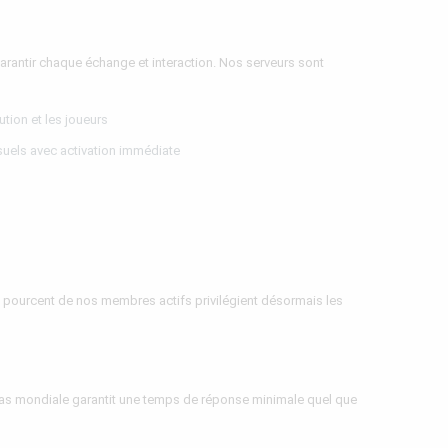
arantir chaque échange et interaction. Nos serveurs sont
tion et les joueurs
suels avec activation immédiate
uit pourcent de nos membres actifs privilégient désormais les
ias mondiale garantit une temps de réponse minimale quel que