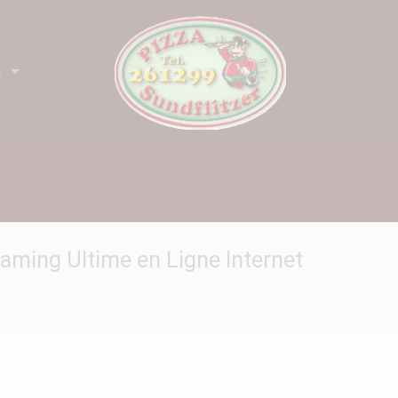
n
Gaming Ultime en Ligne Internet