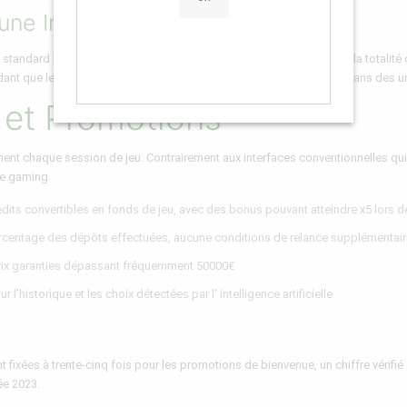
une Immersion Totale
tandard HTML5, permettant un affichage visuel époustouflant sur la totalité d
t que les bruitages sonores immersifs plongent les utilisateurs dans des un
et Promotions
t chaque session de jeu. Contrairement aux interfaces conventionnelles qu
de gaming.
dits convertibles en fonds de jeu, avec des bonus pouvant atteindre x5 lors 
rcentage des dépôts effectuées, aucune conditions de relance supplémentai
rix garanties dépassant fréquemment 50000€
’historique et les choix détectées par l‘ intelligence artificielle
ixées à trente-cinq fois pour les promotions de bienvenue, un chiffre vérifié
ée 2023.