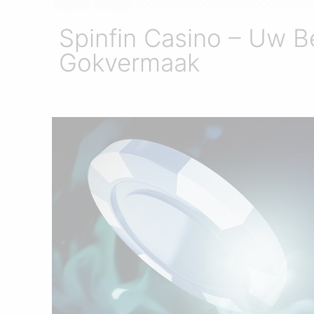
Spinfin Casino – Uw 
Gokvermaak