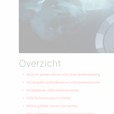
Overzicht
Waarom spelers kiezen voor onze speelomgeving
Omvangrijke spelcollectie en softwareleveranciers
Beveiligde en vlotte betalingsopties
Onze bonusstructuur in details
Mobiel gokken zonder concessies
Ons commitment aan verantwoord spelgedrag