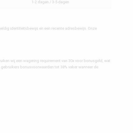
1-2 dagen / 3-5 dagen
eldig identiteitsbewijs en een recente adresbewijs. Onze
bruiken wij een wagering requirement van 30x voor bonusgeld, wat
ien gebruikers bonusvoorwaarden tot 38% vaker wanneer de