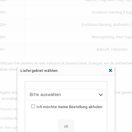
50+
Evolution Gaming, Ezug
20+
Evolution Gaming, Authentic
80+
Microgaming, Red Tige
95+
Betsoft, Habanero
chikbare live dealers en een selectie uit diverse talen, brengen we de authent
aliteit interactie met zowel dealers als andere spelers mogelijk maakt.
Liefergebiet wählen:
Schließen
e nergens anders vindt. Ons eigen game studio heeft in samenwerking met ger
 innovatieve spel mechanismen met aantrekkelijk winstpotentieel.
Ich möchte meine Bestellung abholen
 functie en tot 117649 winmanieren
rschillende jackpot niveaus
 free spins tot 50x vermenigvuldiger