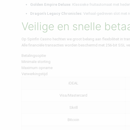
Golden Empire Deluxe:
Klassieke fruitautomaat met hede
Dragon’s Legacy Chronicles:
Verhaal-gedreven slot met r
Veilige en snelle bet
Op Spinfin Casino hechten we groot belang aan flexibiliteit in tr
Alle financiële transacties worden beschermd met 256-bit SSL ve
Betalingsoptie
Minimale storting
Maximum opname
Verwerkingstijd
iDEAL
Visa/Mastercard
Skrill
Bitcoin