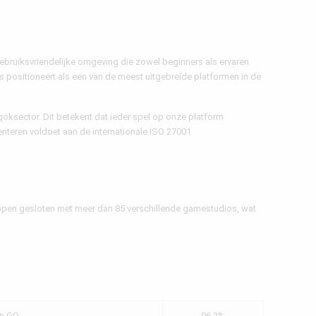
bruiksvriendelijke omgeving die zowel beginners als ervaren
s positioneert als een van de meest uitgebreide platformen in de
goksector. Dit betekent dat ieder spel op onze platform
nteren voldoet aan de internationale ISO 27001
ppen gesloten met meer dan 85 verschillende gamestudios, wat
’n GO
96.2%