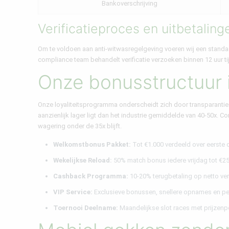
Bankoverschrijving
Verificatieproces en uitbetaling
Om te voldoen aan anti-witwasregelgeving voeren wij een standaa
compliance team behandelt verificatie verzoeken binnen 12 uur ti
Onze bonusstructuur i
Onze loyaliteitsprogramma onderscheidt zich door transparantie 
aanzienlijk lager ligt dan het industrie gemiddelde van 40-50x
wagering onder de 35x blijft.
Welkomstbonus Pakket:
Tot €1.000 verdeeld over eerste d
Wekelijkse Reload:
50% match bonus iedere vrijdag tot €2
Cashback Programma:
10-20% terugbetaling op netto ver
VIP Service:
Exclusieve bonussen, snellere opnames en pe
Toernooi Deelname:
Maandelijkse slot races met prijzenp