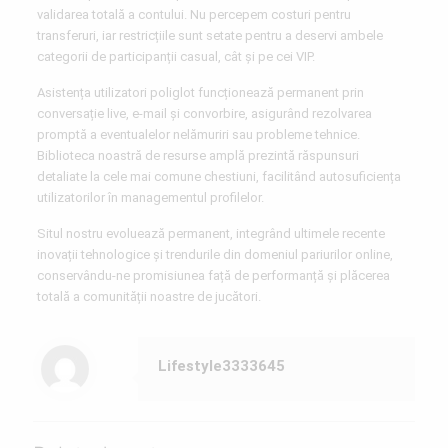
validarea totală a contului. Nu percepem costuri pentru
transferuri, iar restricțiile sunt setate pentru a deservi ambele
categorii de participanții casual, cât și pe cei VIP.
Asistența utilizatori poliglot funcționează permanent prin
conversație live, e-mail și convorbire, asigurând rezolvarea
promptă a eventualelor nelămuriri sau probleme tehnice.
Biblioteca noastră de resurse amplă prezintă răspunsuri
detaliate la cele mai comune chestiuni, facilitând autosuficiența
utilizatorilor în managementul profilelor.
Situl nostru evoluează permanent, integrând ultimele recente
inovații tehnologice și trendurile din domeniul pariurilor online,
conservându-ne promisiunea față de performanță și plăcerea
totală a comunității noastre de jucători.
Lifestyle3333645