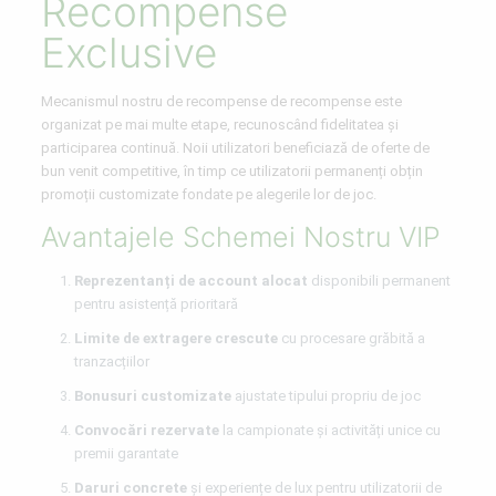
Recompense
Exclusive
Mecanismul nostru de recompense de recompense este
organizat pe mai multe etape, recunoscând fidelitatea și
participarea continuă. Noii utilizatori beneficiază de oferte de
bun venit competitive, în timp ce utilizatorii permanenți obțin
promoții customizate fondate pe alegerile lor de joc.
Avantajele Schemei Nostru VIP
Reprezentanți de account alocat
disponibili permanent
pentru asistență prioritară
Limite de extragere crescute
cu procesare grăbită a
tranzacțiilor
Bonusuri customizate
ajustate tipului propriu de joc
Convocări rezervate
la campionate și activități unice cu
premii garantate
Daruri concrete
și experiențe de lux pentru utilizatorii de