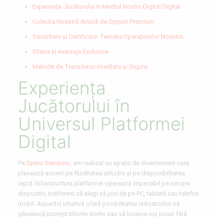
Experiența Jucătorului în Mediul Nostru Digital Digital
Colecția Noastră Amplă de Opțiuni Premium
Securitate și Certificate: Temelia Operațiunilor Noastre
Oferte și Avantaje Exclusive
Metode de Transferuri Imediate și Sigure
Experiența
Jucătorului în
Universul Platformei
Digital
Pe
Spino Gambino
, am realizat un spațiu de divertisment care
plasează accent pe fluiditatea utilizării și pe disponibilitatea
rapid. Infrastructura platformei operează impecabil pe oricare
dispozitiv, indiferent că alegi să joci de pe PC, tabletă sau telefon
mobil. Aspectul intuitivă oferă posibilitatea utilizatorilor să
găsească prompt titlurile dorite sau să încerce noi jocuri fără