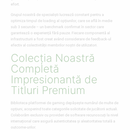
efort.
Grupul noastră de specialiști lucrează constant pentru a
optimiza timpul de loading al opțiunilor, care se află în medie
sub 3 secunde – un benchmark confirmat în sector care
garantează o experiență fără pauze. Fiecare componentă al
infrastructurii a fost creat având considerare de feedback-ul
efectiv al colectivității membrilor noștri de utilizatori.
Colecția Noastră
Completă
Impresionantă de
Titluri Premium
Biblioteca platformei de gaming depășește numărul de multe de
opțiuni, acoperind toate categoriile solicitate de jucătorii actuali.
Colaborăm exclusiv cu provideri de software recunoscuți la nivel
internațional care asigură autenticitatea și aleatoritatea totală a
outcome-urilor.