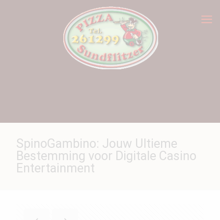
SpinoGambino: Jouw Ultieme
Bestemming voor Digitale Casino
Entertainment