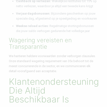
Cashback op verliezen:
Wekelijkse restituties tot 15% op
netto verliezen, waardoor je altijd een tweede kans krijgt
Verjaardagsbonussen:
Bijzondere geschenken op jouw
speciale dag, afgestemd op je speelgedrag en voorkeuren
Weekse reload acties:
Regelmatige stortingsbonussen
die jouw saldo verhogen gedurende het volledige jaar
Wagering vereisten en
Transparantie
We hanteren heldere voorwaarden zonder verborgen clausules.
Onze standaard wagering requirement van 35x behoort tot de
meest concurrerende in de sector, en we communiceren elk
detail voorafgaand aan acceptatie.
Klantenondersteuning
Die Altijd
Beschikbaar Is