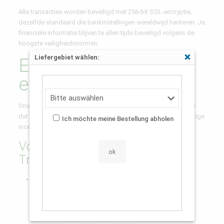
Alle transacties worden beveiligd met 256-bit SSL-encryptie,
dezelfde standaard die bankinstellingen wereldwijd hanteren. Je
financiële informatie blijven te allen tijde beveiligd volgens de
hoogste veiligheidsnormen.
Liefergebiet wählen:
Exclusieve Premies
Schließen
en Promoties
Ons casino onderscheidt zich door een royaal bonussysteem
dat trouw waardeert en nieuwe spelers verwelkomt met gunstige
Ich möchte meine Bestellung abholen
incentives.
Voordelen van Ons
Trouwprogramma
Progressieve VIP-niveaus:
Klimmen door vijf
verschillende niveaus die elk unieke privileges
ontgrendelen, van persoonlijke accountmanagers tot
unieke toernooiuitnodigingen