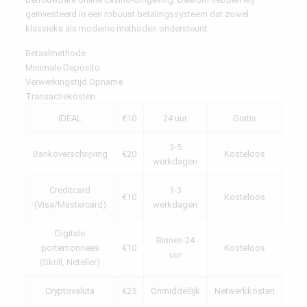
geïnvesteerd in een robuust betalingssysteem dat zowel
klassieke als moderne methoden ondersteunt.
Betaalmethode
Minimale Deposito
Verwerkingstijd Opname
Transactiekosten
iDEAL
€10
24 uur
Gratis
3-5
Bankoverschrijving
€20
Kosteloos
werkdagen
Creditcard
1-3
€10
Kosteloos
(Visa/Mastercard)
werkdagen
Digitale
Binnen 24
portemonnees
€10
Kosteloos
uur
(Skrill, Neteller)
Cryptovaluta
€25
Onmiddellijk
Netwerkkosten