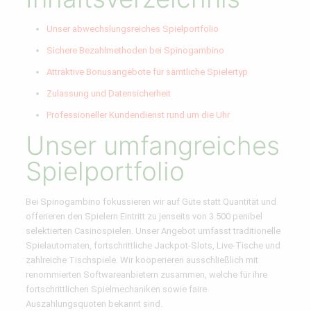
Unser abwechslungsreiches Spielportfolio
Sichere Bezahlmethoden bei Spinogambino
Attraktive Bonusangebote für sämtliche Spielertyp
Zulassung und Datensicherheit
Professioneller Kundendienst rund um die Uhr
Unser umfangreiches
Spielportfolio
Bei Spinogambino fokussieren wir auf Güte statt Quantität und
offerieren den Spielern Eintritt zu jenseits von 3.500 penibel
selektierten Casinospielen. Unser Angebot umfasst traditionelle
Spielautomaten, fortschrittliche Jackpot-Slots, Live-Tische und
zahlreiche Tischspiele. Wir kooperieren ausschließlich mit
renommierten Softwareanbietern zusammen, welche für ihre
fortschrittlichen Spielmechaniken sowie faire
Auszahlungsquoten bekannt sind.