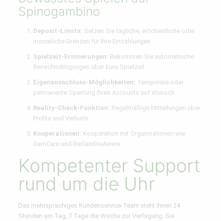
Spinogambino
Deposit-Limits:
Setzen Sie tägliche, wöchentliche oder
monatliche Grenzen für Ihre Einzahlungen
Spielzeit-Erinnerungen:
Bekommen Sie automatische
Benachrichtigungen über Eure Spielzeit
Eigenausschluss-Möglichkeiten:
Temporäre oder
permanente Sperrung Ihres Accounts auf Wunsch
Reality-Check-Funktion:
Regelmäßige Mitteilungen über
Profits und Verluste
Kooperationen:
Kooperation mit Organisationen wie
GamCare und BeGambleAware
Kompetenter Support
rund um die Uhr
Das mehrsprachiges Kundenservice-Team steht Ihnen 24
Stunden am Tag, 7 Tage die Woche zur Verfügung. Sie