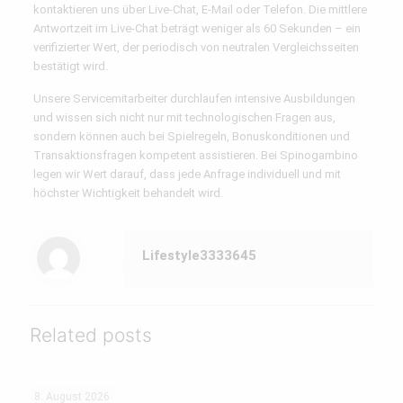
kontaktieren uns über Live-Chat, E-Mail oder Telefon. Die mittlere
Antwortzeit im Live-Chat beträgt weniger als 60 Sekunden – ein
verifizierter Wert, der periodisch von neutralen Vergleichsseiten
bestätigt wird.
Unsere Servicemitarbeiter durchlaufen intensive Ausbildungen
und wissen sich nicht nur mit technologischen Fragen aus,
sondern können auch bei Spielregeln, Bonuskonditionen und
Transaktionsfragen kompetent assistieren. Bei Spinogambino
legen wir Wert darauf, dass jede Anfrage individuell und mit
höchster Wichtigkeit behandelt wird.
Lifestyle3333645
Related posts
8. August 2026