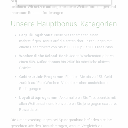
Neueinsteiger als auch routinierte Spieler gleichmäßig zu
belohnen. Wir setzen auf angemessene Wettanforderungen und
machbare Bonusanforderungen.
Unsere Hauptbonus-Kategorien
Begrüßungsbonus:
Neue Nutzer erhalten einen
mehrstufigen Bonus auf die ersten drei Einzahlungen mit
einem Gesamtwert von bis zu 1.000€ plus 200 Free Spins
Wöchentliche Reload-Boni:
Jeden Wochenstart gibt es
einen 50% Aufladebonus bis 250€ für sämtliche aktiven
Spieler
Geld-zurück-Programm:
Erhalten Sie bis zu 15% Geld
zurück auf Eure Wochen- Verluste – ohne unsichtbare
Bedingungen
Loyalitätsprogramm:
Akkumulieren Sie Treuepunkte mit
allen Wetteinsatz und konvertieren Sie jene gegen exclusive
Rewards ein
Die Umsatzbedingungen bei Spinogambino befinden sich bei
gerechten 35x des Bonusbetrages, was im Vergleich zu