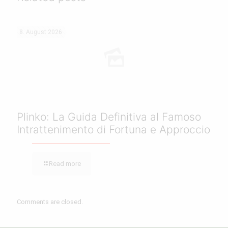
8. August 2026
Plinko: La Guida Definitiva al Famoso
Intrattenimento di Fortuna e Approccio
Read more
Comments are closed.