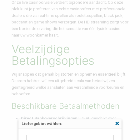
Onze live casinodivisie verdient bijzondere aandacht. Op deze
plek kunt je profiteren van echte casinosfeer met professionele
dealers die via real-time spellen als roulettespellen, black jack,
baccarat en game shows verzorgen. De HD streaming zorgt voor
één boeiende ervaring die het sensatie van één fysiek casino
naar uw woonkamer haalt.
Veelzijdige
Betalingsopties
Wij snappen dat gemak bij storten en opnemen essentieel blijft.
Daarom hebben wij een uitgebreid scala van betaalwijzen
geïntegreerd welke aansluiten aan verschillende voorkeuren en
behoeften.
Beschikbare Betaalmethoden
Direct Bankoverschrijvingen:
IDEAL geschikt voor
Liefergebiet wählen:
Nederlandse spelers, Bancontact Mister Cash voor
Schließen
Belgische gebruikers, en Trustly Banking voor snelle
banktransacties