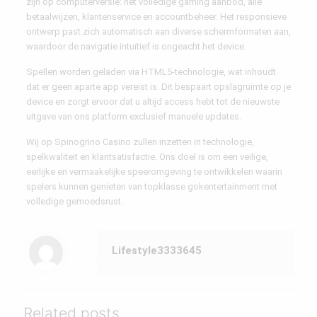
zijn op computerversie: het volledige gaming aanbod, alle
betaalwijzen, klantenservice en accountbeheer. Het responsieve
ontwerp past zich automatisch aan diverse schermformaten aan,
waardoor de navigatie intuïtief is ongeacht het device.
Spellen worden geladen via HTML5-technologie, wat inhoudt
dat er geen aparte app vereist is. Dit bespaart opslagruimte op je
device en zorgt ervoor dat u altijd access hebt tot de nieuwste
uitgave van ons platform exclusief manuele updates.
Wij op Spinogrino Casino zullen inzetten in technologie,
spelkwaliteit en klantsatisfactie. Ons doel is om een veilige,
eerlijke en vermaakelijke speeromgeving te ontwikkelen waarin
spelers kunnen genieten van topklasse gokentertainment met
volledige gemoedsrust.
Lifestyle3333645
Related posts