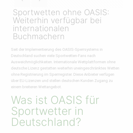
Sportwetten ohne OASIS:
Weiterhin verfügbar bei
internationalen
Buchmachern
Seit der Implementierung des OASIS-Sperrsystems in
Deutschland suchen viele Sportwetten-Fans nach
Ausweichmöglichkeiten. Internationale Wettplattformen ohne
deutsche Lizenz gestatten weiterhin uneingeschränktes Wetten
ohne Registrierung im Sperrregister. Diese Anbieter verfügen
über EU-Lizenzen und stellen deutschen Kunden Zugang zu
einem breiteren Wettangebot.
Was ist OASIS für
Sportwetter in
Deutschland?