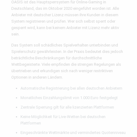
OASIS ist das Hauptsperrsystem für Online-Gaming in
Deutschland, das im Oktober 2020 eingeführt worden ist. Alle
Anbieter mit deutscher Lizenz müssen ihre Kunden in diesem
System registrieren und prüfen. Wer sich selbst sperrt oder
gesperrt wird, kann bei keinem Anbieter mit Lizenz mehr aktiv
sein.
Das System soll schädliches Spielverhalten unterbinden und
Spielerschutz gewährleisten. In der Praxis bedeutet dies jedoch
beträchtliche Beschränkungen für durchschnittliche
Wettbegeisterte. Viele empfinden die strengen Regelungen als
übertrieben und erkundigen sich nach weniger restriktiven
Optionen in anderen Ländern.
Automatische Registrierung bei allen deutschen Anbietern
Monatliches Einzahlungslimit von 1.000 Euro festgelegt
Zentrale Sperrung gilt für alle lizenzierten Plattformen
Keine Möglichkeit für Live-Wetten bei deutschen
Plattformen
Eingeschränkte Wettmärkte und vermindertes Quotenniveau