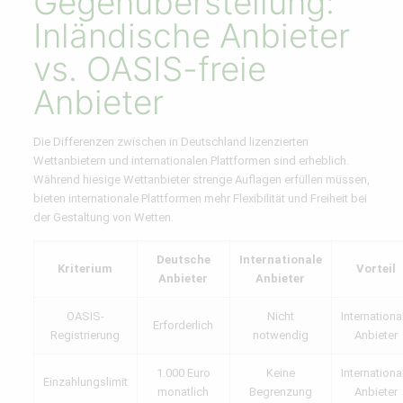
Gegenüberstellung:
Inländische Anbieter
vs. OASIS-freie
Anbieter
Die Differenzen zwischen in Deutschland lizenzierten
Wettanbietern und internationalen Plattformen sind erheblich.
Während hiesige Wettanbieter strenge Auflagen erfüllen müssen,
bieten internationale Plattformen mehr Flexibilität und Freiheit bei
der Gestaltung von Wetten.
Deutsche
Internationale
Kriterium
Vorteil
Anbieter
Anbieter
OASIS-
Nicht
Internationa
Erforderlich
Registrierung
notwendig
Anbieter
1.000 Euro
Keine
Internationa
Einzahlungslimit
monatlich
Begrenzung
Anbieter