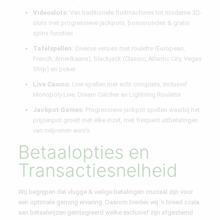
Videoslots:
Van traditionele fruitmachines tot moderne 3D-
slots met progressieve jackpots, bonusrondes & gratis
spins functies
Tafelspellen:
Diverse versies met roulette (European,
French, Amerikaans), blackjack (Classic, Atlantic City, Vegas
Strip) en poker
Live Casino:
Live spellen met echt croupiers, inclusief
Monopoly Live, Dream Catcher en Lightning Roulette
Jackpot Games:
Progressieve jackpot spellen waarbij het
prijzenpot groeit met elke inzet, met frequent uitbetalingen
van miljoenen euro’s
Betaalopties en
Transactiesnelheid
Wij begrijpen dat vlugge & veilige betalingen cruciaal zijn voor
een optimale gaming ervaring. Daarom bieden wij ’n breed scala
aan betaalwijzen geïntegreerd welke exclusief zijn afgestemd