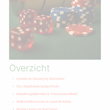
Overzicht
Licentie en Security bij StarCasino
Ons Uitgebreide Spelportfolio
Betaalmogelijkheden & Transactiesnelheid
Welkomstbonussen & Lopende Acties
Mobile Casino bij StarCasino