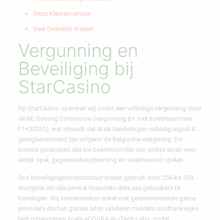
Onze Klantenservice
Veel Gestelde Vragen
Vergunning en
Beveiliging bij
StarCasino
Op StarCasino opereren wij onder een volledige vergunning door
de BE Gaming Commissie (vergunning B+ met licentienummer
F1+22051), wat inhoudt dat al de handelingen volledig legaal &
gereglementeerd zijn volgens de Belgische wetgeving. De
licentie garandeert dat we beantwoorden aan strikte eisen voor
eerlijk spel, gegevensbescherming en verantwoord spelen.
Ons beveiligingsinfrastructuur maakt gebruik door 256-bit SSL-
encryptie om alle privé & financiele data van gebruikers te
beveiligen. Wij samenwerken enkel met gerenommeerde game
providers die hun games laten valideren middels onafhankelijke
test organisaties zoals eCOGRA en iTech Labs, zodat