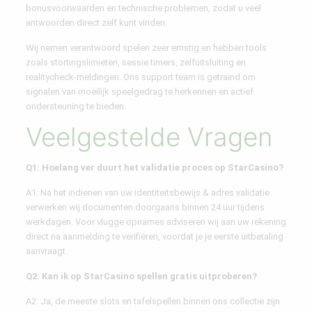
bonusvoorwaarden en technische problemen, zodat u veel
antwoorden direct zelf kunt vinden.
Wij nemen verantwoord spelen zeer ernstig en hebben tools
zoals stortingslimieten, sessie timers, zelfuitsluiting en
realitycheck-meldingen. Ons support team is getraind om
signalen van moeilijk speelgedrag te herkennen en actief
ondersteuning te bieden.
Veelgestelde Vragen
Q1: Hoelang ver duurt het validatie proces op StarCasino?
A1: Na het indienen van uw identiteitsbewijs & adres validatie
verwerken wij documenten doorgaans binnen 24 uur tijdens
werkdagen. Voor vlugge opnames adviseren wij aan uw rekening
direct na aanmelding te verifiëren, voordat je je eerste uitbetaling
aanvraagt.
Q2: Kan ik op StarCasino spellen gratis uitproberen?
A2: Ja, de meeste slots en tafelspellen binnen ons collectie zijn