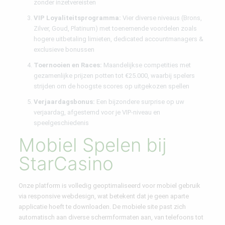
zonder inzetvereisten
VIP Loyaliteitsprogramma:
Vier diverse niveaus (Brons,
Zilver, Goud, Platinum) met toenemende voordelen zoals
hogere uitbetaling limieten, dedicated accountmanagers &
exclusieve bonussen
Toernooien en Races:
Maandelijkse competities met
gezamenlijke prijzen potten tot €25.000, waarbij spelers
strijden om de hoogste scores op uitgekozen spellen
Verjaardagsbonus:
Een bijzondere surprise op uw
verjaardag, afgestemd voor je VIP-niveau en
speelgeschiedenis
Mobiel Spelen bij
StarCasino
Onze platform is volledig geoptimaliseerd voor mobiel gebruik
via responsive webdesign, wat betekent dat je geen aparte
applicatie hoeft te downloaden. De mobiele site past zich
automatisch aan diverse schermformaten aan, van telefoons tot