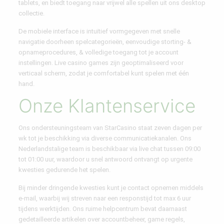
tablets, en biedt toegang naar vrijwel alle spellen uit ons desktop
collectie.
De mobiele interface is intuïtief vormgegeven met snelle
navigatie doorheen spelcategorieën, eenvoudige storting- &
opnameprocedures, & volledige toegang tot je account
instellingen. Live casino games zijn geoptimaliseerd voor
verticaal scherm, zodat je comfortabel kunt spelen met één
hand.
Onze Klantenservice
Ons ondersteuningsteam van StarCasino staat zeven dagen per
wk tot je beschikking via diverse communicatiekanalen. Ons
Nederlandstalige team is beschikbaar via live chat tussen 09:00
tot 01:00 uur, waardoor u snel antwoord ontvangt op urgente
kwesties gedurende het spelen.
Bij minder dringende kwesties kunt je contact opnemen middels
e-mail, waarbij wij streven naar een responstijd tot max 6 uur
tijdens werktijden. Ons ruime helpcentrum bevat daarnaast
gedetailleerde artikelen over accountbeheer, game regels,