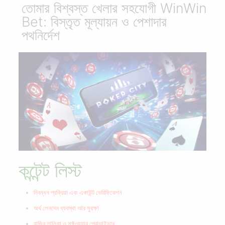
তোমার বিশ্বস্ত খেলার সহযোগী WinWin
Bet: বিস্তৃত মূল্যায়ন ও পেশাদার
পথনির্দেশ
কন্টেন্ট লিস্ট
নিবন্ধন প্রক্রিয়া এবং একাউন্ট ভেরিফিকেশন
অর্থ লেনদেন ব্যবস্থা আর সুরক্ষা
বাজির তালিকা ও সফ্টওয়্যার প্রোভাইডার