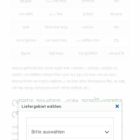
bKash
৫০০ টাকা মাত্র
তাৎক্ষণিক
ফ্রি
নগদ সার্ভিস
৫০০ টাকা
ইন্সট্যান্ট
বিনামূল্যে
রকেট
পাঁচশত টাকা মাত্র
তৎক্ষণাৎ
ফ্রি
ব্যাংক ট্রান্সফার
এক হাজার টাকায়
১-৩ কর্মদিবসে দিনে
2%
ক্রিপ্টো
700 টাকায়
15-30 মিনিটে
নেটওয়ার্ক ফি
আমাদের প্ল্যাটফর্মের টাকা তোলার পদ্ধতি ফাস্ট ও বিশ্বস্ত। যাচাইকৃত একাউন্টের কে,
মোবাইল ফোন ডিজিটাল মানিব্যাগ টাকা তোলা গড়ে 24 ঘণ্টা মধ্যে শেষ হয়ে থাকে।
আমাদের সিস্টেম পার সপ্তাহে ম্যাক্সিমাম ৫ লাখ টাকা পর্যন্ত উইথড্রয়ালের সীমা দেয় করছি,
যেটা উচ্চ-স্তরের খেলোয়াড়দের জন্যই পর্যাপ্ত নমনীয়তা দেয়।
খেলার সংগ্রহ এবং সফটওয়্যার
Liefergebiet wählen:
Schließen
প্রোভাইডার
আমাদের সিস্টেমের গেমিং সংগ্রহে সাড়ে তিন হাজারের বেশি উচ্চ মানসম্পন্ন গেম টাইটেল
রয়েছে যা ইন্ডাস্ট্রির শীর্ষস্থানীয় প্রদানকারীদের হতে প্রদান করানো হয়। প্রত্যেক খেলা