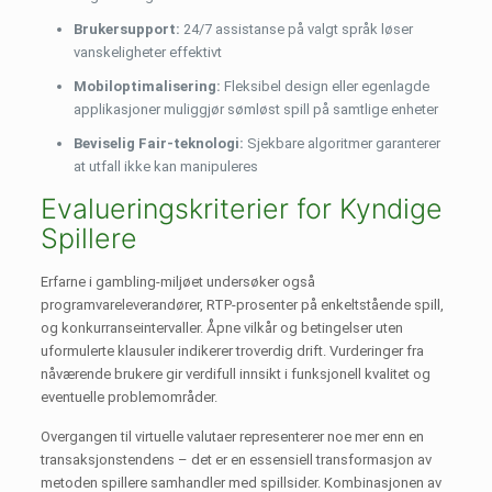
Brukersupport:
24/7 assistanse på valgt språk løser
vanskeligheter effektivt
Mobiloptimalisering:
Fleksibel design eller egenlagde
applikasjoner muliggjør sømløst spill på samtlige enheter
Beviselig Fair-teknologi:
Sjekbare algoritmer garanterer
at utfall ikke kan manipuleres
Evalueringskriterier for Kyndige
Spillere
Erfarne i gambling-miljøet undersøker også
programvareleverandører, RTP-prosenter på enkeltstående spill,
og konkurranseintervaller. Åpne vilkår og betingelser uten
uformulerte klausuler indikerer troverdig drift. Vurderinger fra
nåværende brukere gir verdifull innsikt i funksjonell kvalitet og
eventuelle problemområder.
Overgangen til virtuelle valutaer representerer noe mer enn en
transaksjonstendens – det er en essensiell transformasjon av
metoden spillere samhandler med spillsider. Kombinasjonen av