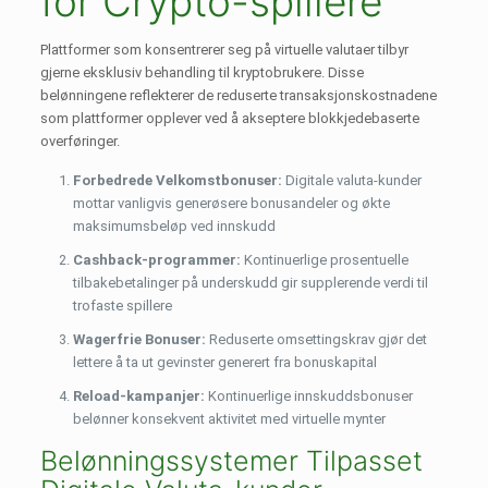
for Crypto-spillere
Plattformer som konsentrerer seg på virtuelle valutaer tilbyr
gjerne eksklusiv behandling til kryptobrukere. Disse
belønningene reflekterer de reduserte transaksjonskostnadene
som plattformer opplever ved å akseptere blokkjedebaserte
overføringer.
Forbedrede Velkomstbonuser:
Digitale valuta-kunder
mottar vanligvis generøsere bonusandeler og økte
maksimumsbeløp ved innskudd
Cashback-programmer:
Kontinuerlige prosentuelle
tilbakebetalinger på underskudd gir supplerende verdi til
trofaste spillere
Wagerfrie Bonuser:
Reduserte omsettingskrav gjør det
lettere å ta ut gevinster generert fra bonuskapital
Reload-kampanjer:
Kontinuerlige innskuddsbonuser
belønner konsekvent aktivitet med virtuelle mynter
Belønningssystemer Tilpasset