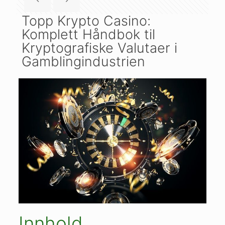
Topp Krypto Casino:
Komplett Håndbok til
Kryptografiske Valutaer i
Gamblingindustrien
Innhold