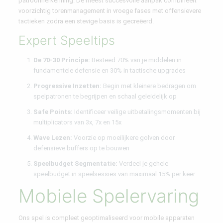
patroonherkenning. De meest succesvolle aanpak combineert
voorzichtig torenmanagement in vroege fases met offensievere
tactieken zodra een stevige basis is gecreëerd.
Expert Speeltips
De 70-30 Principe:
Besteed 70% van je middelen in
fundamentele defensie en 30% in tactische upgrades
Progressive Inzetten:
Begin met kleinere bedragen om
spelpatronen te begrijpen en schaal geleidelijk op
Safe Points:
Identificeer veilige uitbetalingsmomenten bij
multiplicators van 3x, 7x en 15x
Wave Lezen:
Voorzie op moeilijkere golven door
defensieve buffers op te bouwen
Speelbudget Segmentatie:
Verdeel je gehele
speelbudget in speelsessies van maximaal 15% per keer
Mobiele Spelervaring
Ons spel is compleet geoptimaliseerd voor mobile apparaten