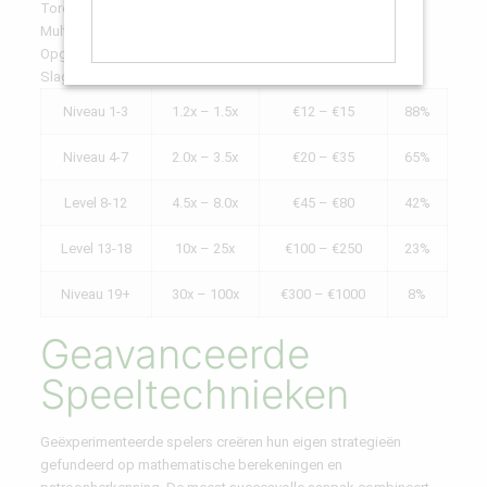
Toren Level
Multiplicator
Opgebouwde Opbrengst (€10 inleg)
Slagingspercentage
Niveau 1-3
1.2x – 1.5x
€12 – €15
88%
Niveau 4-7
2.0x – 3.5x
€20 – €35
65%
Level 8-12
4.5x – 8.0x
€45 – €80
42%
Level 13-18
10x – 25x
€100 – €250
23%
Niveau 19+
30x – 100x
€300 – €1000
8%
Geavanceerde
Speeltechnieken
Geëxperimenteerde spelers creëren hun eigen strategieën
gefundeerd op mathematische berekeningen en