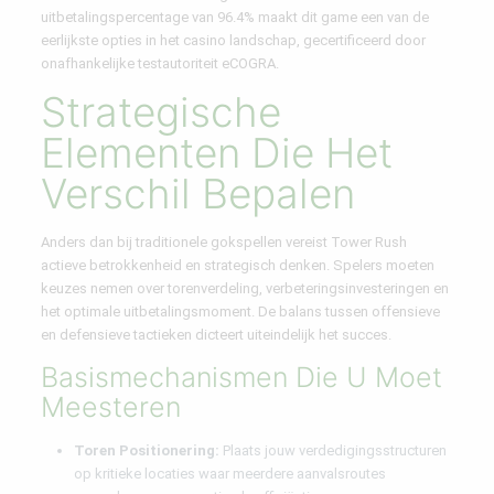
uitbetalingspercentage van 96.4% maakt dit game een van de
eerlijkste opties in het casino landschap, gecertificeerd door
onafhankelijke testautoriteit eCOGRA.
Strategische
Elementen Die Het
Verschil Bepalen
Anders dan bij traditionele gokspellen vereist Tower Rush
actieve betrokkenheid en strategisch denken. Spelers moeten
keuzes nemen over torenverdeling, verbeteringsinvesteringen en
het optimale uitbetalingsmoment. De balans tussen offensieve
en defensieve tactieken dicteert uiteindelijk het succes.
Basismechanismen Die U Moet
Meesteren
Toren Positionering:
Plaats jouw verdedigingsstructuren
op kritieke locaties waar meerdere aanvalsroutes