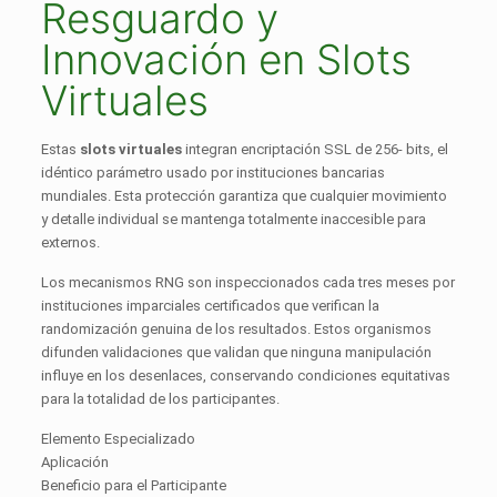
Resguardo y
Innovación en Slots
Virtuales
Estas
slots virtuales
integran encriptación SSL de 256- bits, el
idéntico parámetro usado por instituciones bancarias
mundiales. Esta protección garantiza que cualquier movimiento
y detalle individual se mantenga totalmente inaccesible para
externos.
Los mecanismos RNG son inspeccionados cada tres meses por
instituciones imparciales certificados que verifican la
randomización genuina de los resultados. Estos organismos
difunden validaciones que validan que ninguna manipulación
influye en los desenlaces, conservando condiciones equitativas
para la totalidad de los participantes.
Elemento Especializado
Aplicación
Beneficio para el Participante