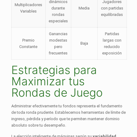
dinámicos
Jugadores
Multiplicadores
durante
Media
con partidas
Variables
rondas
equilibradas
especiales
Ganancias
Partidas
Premio
modestas
largas con
Baja
Constante
pero
reducido
frecuentes
exposición
Estrategias para
Maximizar tus
Rondas de Juego
Administrar efectivamente tu fondos representa el fundamento
de toda ronda prudente. Establecemos herramientas de límite de
ingreso, pérdida y período que te permiten mantener dominio
absoluto sobre tu desempeño.
La elección inteligente de máquinas según su
variabilidad