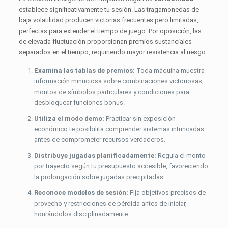
establece significativamente tu sesión. Las tragamonedas de
baja volatilidad producen victorias frecuentes pero limitadas,
perfectas para extender el tiempo de juego. Por oposición, las
de elevada fluctuación proporcionan premios sustanciales
separados en el tiempo, requiriendo mayor resistencia al riesgo.
Examina las tablas de premios:
Toda máquina muestra
información minuciosa sobre combinaciones victoriosas,
montos de símbolos particulares y condiciones para
desbloquear funciones bonus.
Utiliza el modo demo:
Practicar sin exposición
económico te posibilita comprender sistemas intrincadas
antes de comprometer recursos verdaderos.
Distribuye jugadas planificadamente:
Regula el monto
por trayecto según tu presupuesto accesible, favoreciendo
la prolongación sobre jugadas precipitadas.
Reconoce modelos de sesión:
Fija objetivos precisos de
provecho y restricciones de pérdida antes de iniciar,
honrándolos disciplinadamente.