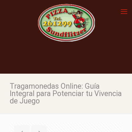
Tragamonedas Online: Guía
Integral para Potenciar tu Vivencia
de Juego