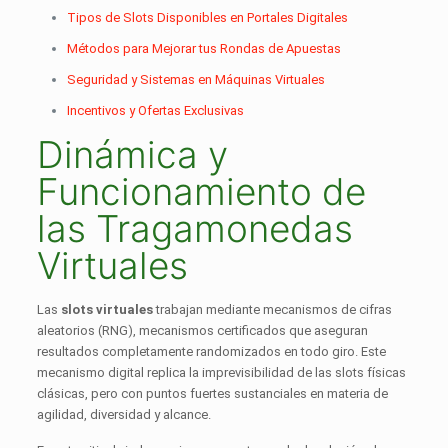
Tipos de Slots Disponibles en Portales Digitales
Métodos para Mejorar tus Rondas de Apuestas
Seguridad y Sistemas en Máquinas Virtuales
Incentivos y Ofertas Exclusivas
Dinámica y
Funcionamiento de
las Tragamonedas
Virtuales
Las
slots virtuales
trabajan mediante mecanismos de cifras
aleatorios (RNG), mecanismos certificados que aseguran
resultados completamente randomizados en todo giro. Este
mecanismo digital replica la imprevisibilidad de las slots físicas
clásicas, pero con puntos fuertes sustanciales en materia de
agilidad, diversidad y alcance.