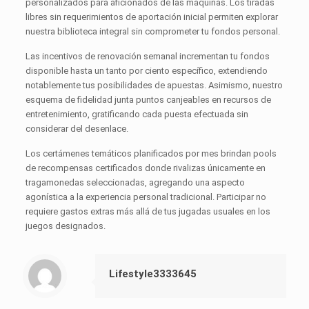
personalizados para aficionados de las máquinas. Los tiradas
libres sin requerimientos de aportación inicial permiten explorar
nuestra biblioteca integral sin comprometer tu fondos personal.
Las incentivos de renovación semanal incrementan tu fondos
disponible hasta un tanto por ciento específico, extendiendo
notablemente tus posibilidades de apuestas. Asimismo, nuestro
esquema de fidelidad junta puntos canjeables en recursos de
entretenimiento, gratificando cada puesta efectuada sin
considerar del desenlace.
Los certámenes temáticos planificados por mes brindan pools
de recompensas certificados donde rivalizas únicamente en
tragamonedas seleccionadas, agregando una aspecto
agonística a la experiencia personal tradicional. Participar no
requiere gastos extras más allá de tus jugadas usuales en los
juegos designados.
Lifestyle3333645