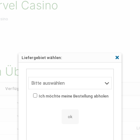
rvel Casino
asino
Liefergebiet wählen:
Schließen
m Überblick
Verfügbarkeit
Ich möchte meine Bestellung abholen
Ja
Ja
Ja
L