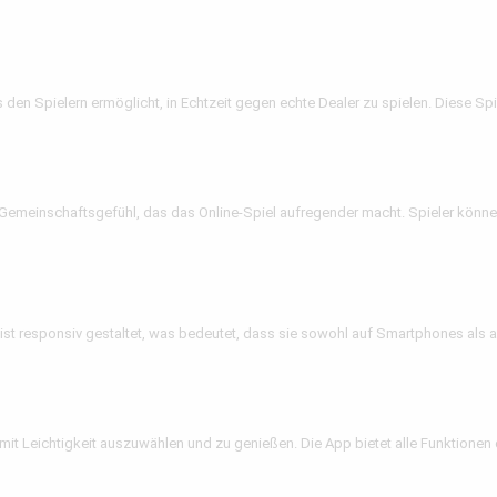
 den Spielern ermöglicht, in Echtzeit gegen echte Dealer zu spielen. Diese Spi
in Gemeinschaftsgefühl, das das Online-Spiel aufregender macht. Spieler kön
rm ist responsiv gestaltet, was bedeutet, dass sie sowohl auf Smartphones als 
 mit Leichtigkeit auszuwählen und zu genießen. Die App bietet alle Funktionen 