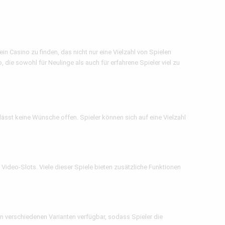
ein Casino zu finden, das nicht nur eine Vielzahl von Spielen
, die sowohl für Neulinge als auch für erfahrene Spieler viel zu
ässt keine Wünsche offen. Spieler können sich auf eine Vielzahl
 Video-Slots. Viele dieser Spiele bieten zusätzliche Funktionen
 in verschiedenen Varianten verfügbar, sodass Spieler die