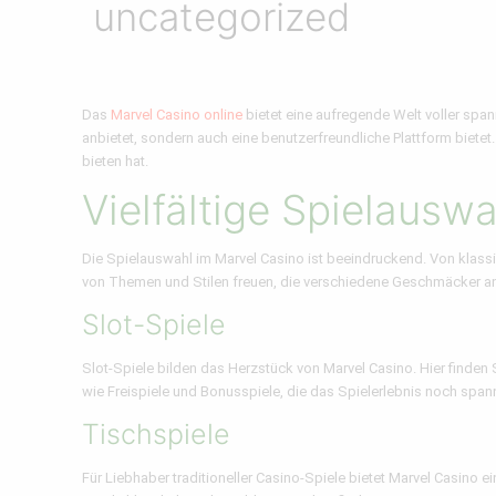
uncategorized
Das
Marvel Casino online
bietet eine aufregende Welt voller spann
anbietet, sondern auch eine benutzerfreundliche Plattform bietet.
bieten hat.
Vielfältige Spielauswa
Die Spielauswahl im Marvel Casino ist beeindruckend. Von klassi
von Themen und Stilen freuen, die verschiedene Geschmäcker a
Slot-Spiele
Slot-Spiele bilden das Herzstück von Marvel Casino. Hier finden 
wie Freispiele und Bonusspiele, die das Spielerlebnis noch spa
Tischspiele
Für Liebhaber traditioneller Casino-Spiele bietet Marvel Casino 