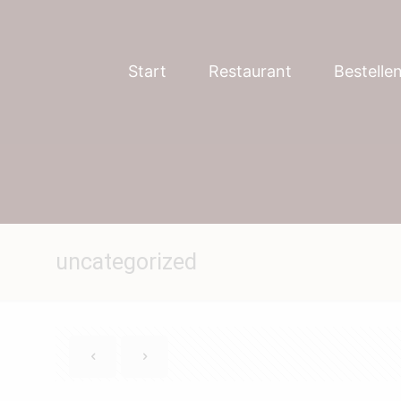
Start
Restaurant
Bestelle
uncategorized