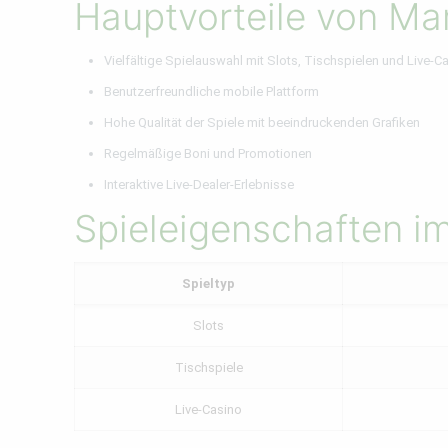
Hauptvorteile von Ma
Vielfältige Spielauswahl mit Slots, Tischspielen und Live-C
Benutzerfreundliche mobile Plattform
Hohe Qualität der Spiele mit beeindruckenden Grafiken
Regelmäßige Boni und Promotionen
Interaktive Live-Dealer-Erlebnisse
Spieleigenschaften i
Spieltyp
Slots
Tischspiele
Live-Casino