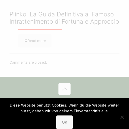
Plinko: La Guida Definitiva al Famoso
Intrattenimento di Fortuna e Approccio
Read more
Comments are closed.
© 2019 Pizza Sundflitzer. All Rights Reserved.
Diese Website benutzt Cookies. Wenn du die Website weiter
AGB’s
Haftungsausschluß
Datenschutz
nutzt, gehen wir von deinem Einverständnis aus.
Inhaltsstoffe (PDF)
Allergene (PDF)
OK