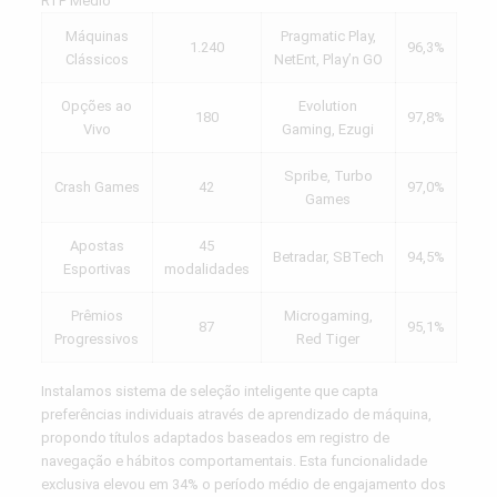
RTP Médio
Máquinas
Pragmatic Play,
1.240
96,3%
Clássicos
NetEnt, Play’n GO
Opções ao
Evolution
180
97,8%
Vivo
Gaming, Ezugi
Spribe, Turbo
Crash Games
42
97,0%
Games
Apostas
45
Betradar, SBTech
94,5%
Esportivas
modalidades
Prêmios
Microgaming,
87
95,1%
Progressivos
Red Tiger
Instalamos sistema de seleção inteligente que capta
preferências individuais através de aprendizado de máquina,
propondo títulos adaptados baseados em registro de
navegação e hábitos comportamentais. Esta funcionalidade
exclusiva elevou em 34% o período médio de engajamento dos