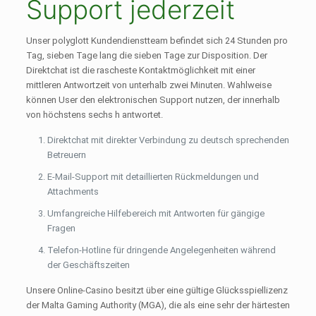
Support jederzeit
Unser polyglott Kundendienstteam befindet sich 24 Stunden pro
Tag, sieben Tage lang die sieben Tage zur Disposition. Der
Direktchat ist die rascheste Kontaktmöglichkeit mit einer
mittleren Antwortzeit von unterhalb zwei Minuten. Wahlweise
können User den elektronischen Support nutzen, der innerhalb
von höchstens sechs h antwortet.
Direktchat mit direkter Verbindung zu deutsch sprechenden
Betreuern
E-Mail-Support mit detaillierten Rückmeldungen und
Attachments
Umfangreiche Hilfebereich mit Antworten für gängige
Fragen
Telefon-Hotline für dringende Angelegenheiten während
der Geschäftszeiten
Unsere Online-Casino besitzt über eine gültige Glücksspiellizenz
der Malta Gaming Authority (MGA), die als eine sehr der härtesten