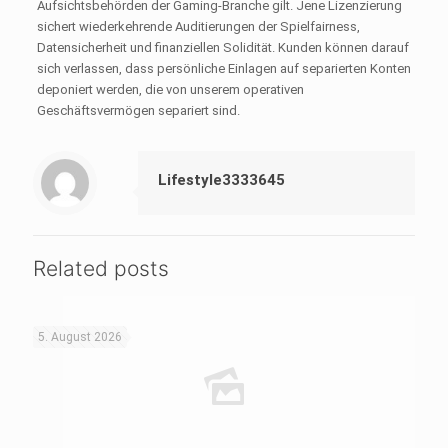
Aufsichtsbehörden der Gaming-Branche gilt. Jene Lizenzierung
sichert wiederkehrende Auditierungen der Spielfairness,
Datensicherheit und finanziellen Solidität. Kunden können darauf
sich verlassen, dass persönliche Einlagen auf separierten Konten
deponiert werden, die von unserem operativen
Geschäftsvermögen separiert sind.
Lifestyle3333645
Related posts
5. August 2026