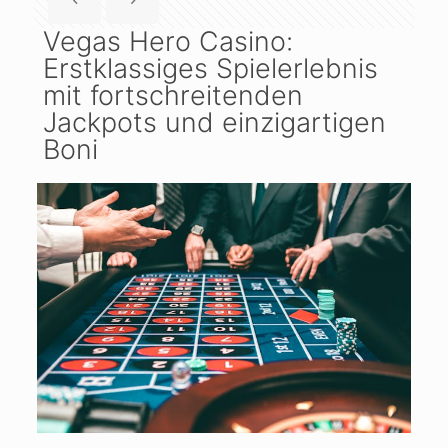
Vegas Hero Casino:
Erstklassiges Spielerlebnis
mit fortschreitenden
Jackpots und einzigartigen
Boni