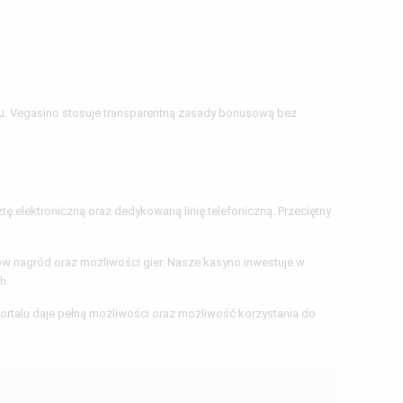
u. Vegasino stosuje transparentną zasady bonusową bez
ę elektroniczną oraz dedykowaną linię telefoniczną. Przeciętny
w nagród oraz możliwości gier. Nasze kasyno inwestuje w
h.
rtalu daje pełną możliwości oraz możliwość korzystania do