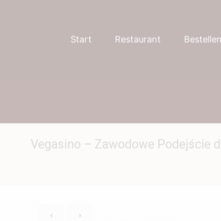
Start
Restaurant
Bestelle
Vegasino – Zawodowe Podejście d