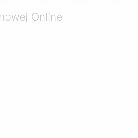
nowej Online