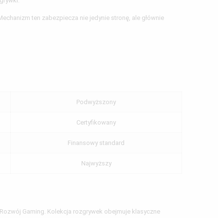
grywki.
echanizm ten zabezpiecza nie jedynie stronę, ale głównie
Podwyższony
Certyfikowany
Finansowy standard
Najwyższy
 Rozwój Gaming. Kolekcja rozgrywek obejmuje klasyczne