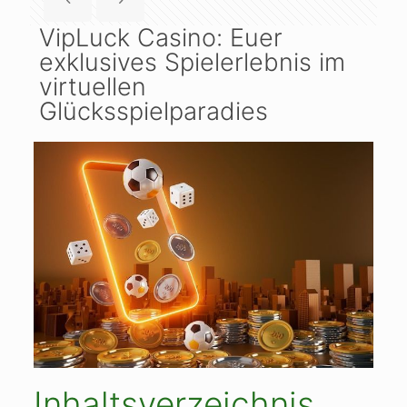
VipLuck Casino: Euer
exklusives Spielerlebnis im
virtuellen
Glücksspielparadies
Inhaltsverzeichnis