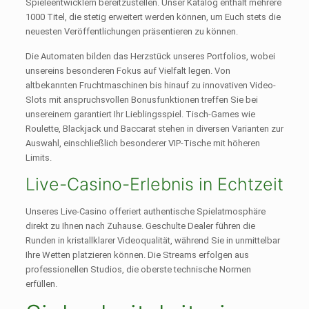
Spieleentwicklern bereitzustellen. Unser Katalog enthält mehrere
1000 Titel, die stetig erweitert werden können, um Euch stets die
neuesten Veröffentlichungen präsentieren zu können.
Die Automaten bilden das Herzstück unseres Portfolios, wobei
unsereins besonderen Fokus auf Vielfalt legen. Von
altbekannten Fruchtmaschinen bis hinauf zu innovativen Video-
Slots mit anspruchsvollen Bonusfunktionen treffen Sie bei
unsereinem garantiert Ihr Lieblingsspiel. Tisch-Games wie
Roulette, Blackjack und Baccarat stehen in diversen Varianten zur
Auswahl, einschließlich besonderer VIP-Tische mit höheren
Limits.
Live-Casino-Erlebnis in Echtzeit
Unseres Live-Casino offeriert authentische Spielatmosphäre
direkt zu Ihnen nach Zuhause. Geschulte Dealer führen die
Runden in kristallklarer Videoqualität, während Sie in unmittelbar
Ihre Wetten platzieren können. Die Streams erfolgen aus
professionellen Studios, die oberste technische Normen
erfüllen.