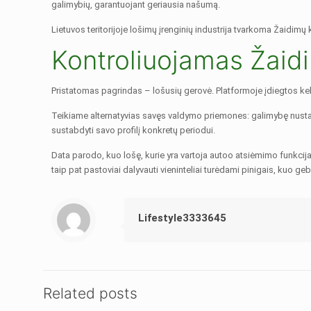
galimybių, garantuojant geriausia našumą.
Lietuvos teritorijoje lošimų įrenginių industrija tvarkoma Žaidimų
Kontroliuojamas Žaid
Pristatomas pagrindas – lošusių gerovė. Platformoje įdiegtos kel
Teikiame alternatyvias savęs valdymo priemones: galimybę nustaty
sustabdyti savo profilį konkretų periodui.
Data parodo, kuo lošę, kurie yra vartoja autoo atsiėmimo funkcijas
taip pat pastoviai dalyvauti vieninteliai turėdami pinigais, kuo ge
Lifestyle3333645
Related posts