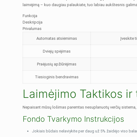
laimėjimą – kuo daugiau palaukiate, tuo labiau aukštesnis galimas
Funkcija
Deskripcija
Privalumas
Automatas atsiėmimas
Įveskite 
Dviejų spėjimas
Praėjusių apžiūrėjimas
Tiesioginis bendravimas
Laimėjimo Taktikos ir
Nepaisant mūsų lošimas paremtas nesuplanuotų verčių sistema, prof
Fondo Tvarkymo Instrukcijos
Jokiais būdais nelaviykite per daug už 5% žaidėjo viso bal