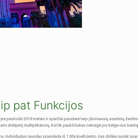
ip pat Funkcijos
i yra pasirodė 2019 metais ir sparčiai pasidarė tarp įdomiausių azartinių žaidi
ami didėjantį multiplikatorių, kol tik paukščiukas nebaigė jos kelyje nuo keistą
. Individualus raundas prasideda iš 1.00x koeficiento, kas didėja nuolat sparč