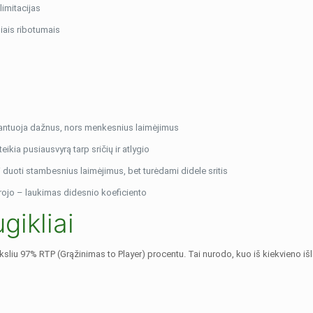
limitacijas
iais ribotumais
arantuoja dažnus, nors menkesnius laimėjimus
eikia pusiausvyrą tarp sričių ir atlygio
 duoti stambesnius laimėjimus, bet turėdami didele sritis
rojo – laukimas didesnio koeficiento
gikliai
 tiksliu 97% RTP (Grąžinimas to Player) procentu. Tai nurodo, kuo iš kiekvieno 