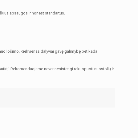
aiškius apsaugos ir honest standartus.
 nuo lošimo. Kiekvienas dalyviai gavę galimybę bet kada
o patirtį. Rekomenduojame never nesistengi rekuopuoti nuostolių ir