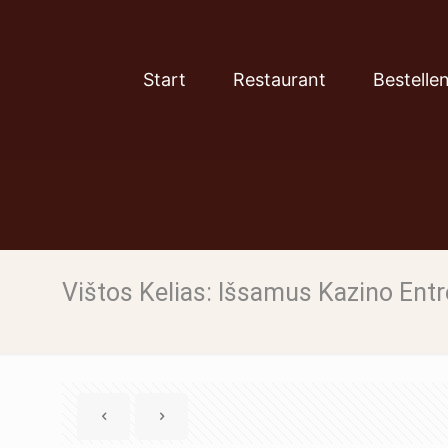
Start
Restaurant
Bestelle
Vištos Kelias: Išsamus Kazino Entr