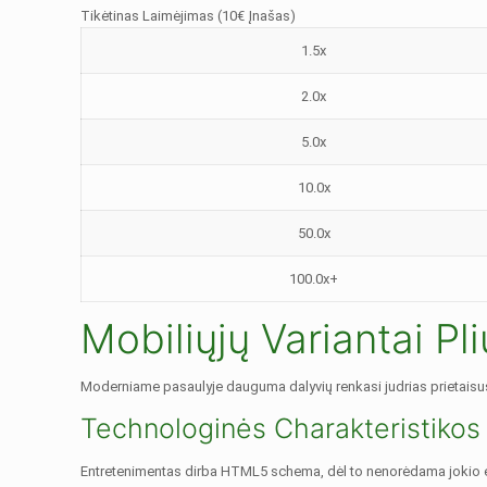
Tikėtinas Laimėjimas (10€ Įnašas)
1.5x
2.0x
5.0x
10.0x
50.0x
100.0x+
Mobiliųjų Variantai Pli
Moderniame pasaulyje dauguma dalyvių renkasi judrias prietaisus
Technologinės Charakteristikos
Entretenimentas dirba HTML5 schema, dėl to nenorėdama jokio eks