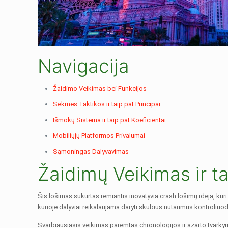
Navigacija
Žaidimo Veikimas bei Funkcijos
Sėkmės Taktikos ir taip pat Principai
Išmokų Sistema ir taip pat Koeficientai
Mobiliųjų Platformos Privalumai
Sąmoningas Dalyvavimas
Žaidimų Veikimas ir ta
Šis lošimas sukurtas remiantis inovatyvia crash lošimų idėja, kur
kurioje dalyviai reikalaujama daryti skubius nutarimus kontroliuod
Svarbiausiasis veikimas paremtas chronologijos ir azarto tvarkymu