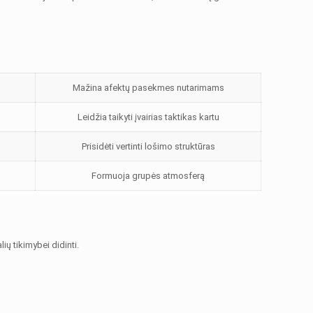
Mažina afektų pasekmes nutarimams
Leidžia taikyti įvairias taktikas kartu
Prisidėti vertinti lošimo struktūras
Formuoja grupės atmosferą
ų tikimybei didinti.