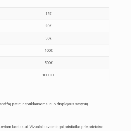
15€
20€
50€
100€
500€
1000€+
ndžią patirtį nepriklausomai nuo displėjaus savybių.
iam kontaktui. Vizualai savaimingai prisitaiko prie prietaiso