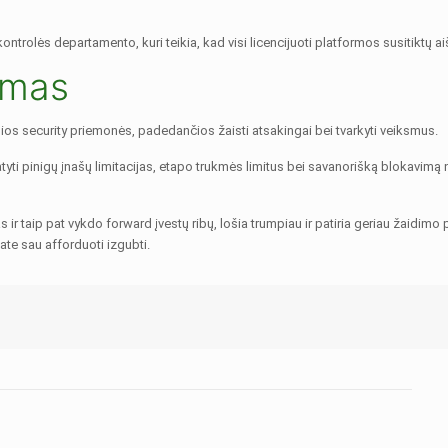
 kontrolės departamento, kuri teikia, kad visi licencijuoti platformos susitiktų 
imas
ios security priemonės, padedančios žaisti atsakingai bei tvarkyti veiksmus.
ti pinigų įnašų limitacijas, etapo trukmės limitus bei savanorišką blokavimą
 ir taip pat vykdo forward įvestų ribų, lošia trumpiau ir patiria geriau žaidim
bate sau afforduoti izgubti.