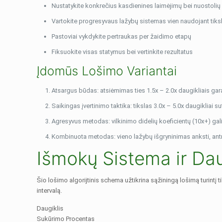
Nustatykite konkrečius kasdienines laimėjimų bei nuostolių 
Vartokite progresyvaus lažybų sistemas vien naudojant tiksl
Pastoviai vykdykite pertraukas per žaidimo etapų
Fiksuokite visas statymus bei vertinkite rezultatus
Įdomūs Lošimo Variantai
Atsargus būdas: atsiėmimas ties 1.5x – 2.0x daugikliais g
Saikingas įvertinimo taktika: tikslas 3.0x – 5.0x daugikliai sut
Agresyvus metodas: vilkinimo didelių koeficientų (10x+) gali
Kombinuota metodas: vieno lažybų išgryninimas anksti, ant
Išmokų Sistema ir Dau
Šio lošimo algorijtinis schema užtikrina sąžiningą lošimą turintį
intervalą.
Daugiklis
Sukūrimo Procentas