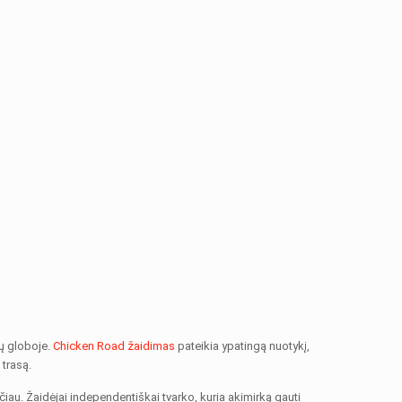
mų globoje.
Chicken Road žaidimas
pateikia ypatingą nuotykį,
 trasą.
iau. Žaidėjai independentiškai tvarko, kuria akimirką gauti