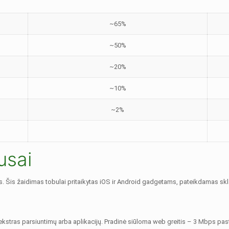
~65%
~50%
~20%
~10%
~2%
usai
. Šis žaidimas tobulai pritaikytas iOS ir Android gadgetams, pateikdamas skla
tras parsiuntimų arba aplikacijų. Pradinė siūloma web greitis – 3 Mbps pastov