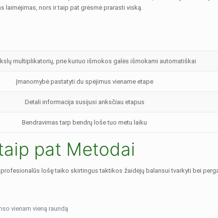
 laimėjimas, nors ir taip pat grėsmė prarasti viską.
tikslų multiplikatorių, prie kuriuo išmokos galės išmokami automatiškai
Įmanomybė pastatyti du spėjimus viename etape
Detali informacija susijusi anksčiau etapus
Bendravimas tarp bendrų loše tuo metu laiku
 taip pat Metodai
esionalūs lošę taiko skirtingus taktikos žaidėjų balansui tvarkyti bei pergali
anso vienam vieną raundą