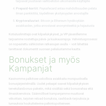
tarjoavat joustavan vaihtoehdon ulkomaisille käyttäjille
Prepaid-kortit:
Paysafecard antaa mahdollisuuden pelata
ilman pankkitiliä, täydellinen yksityisyyden arvostajille
Kryptovaluutat:
Bitcoin ja Ethereum hyväksytään
asiakkaiden, jotka arvostavat anonymiteettiä ja hajautusta
Kotiutuslimittejä ovat kilpailukykyiset, ja VIP-jäsenillemme
tarjoamme nostettuja päivä- ja kuukausirajoja. Vahvistusprosessi
on nopeutettu sähköisten ratkaisujen avulla – voit lähettää
tarvittavat dokumentit suoraan pelialustamme kautta.
Bonukset ja myös
Kampanjat
Kasinomme palkitsee uskollisia asiakkaita monipuolisella
bonusjärjestelmällä. Uudet pelaajat saavat kilpailukykyisen
tervetuliaisbonus-paketin, mikä sisältää sekä bonusrahaa että
ilmaiskierroksia. Säännölliset kampanjamme muuttuvat
viikoittain, tarjoten reload-bonuksia, cashback-tarjouksia ja
turnauksia houkuttelevine palkintopotteineen.