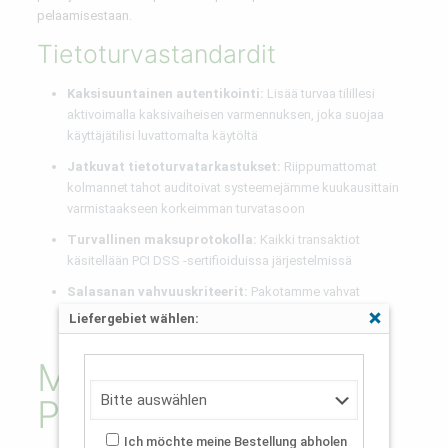
pelaamisestaan.
Tietoturvastandardit
Kaksisuuntainen autentikointi:
Lisää turvaa tilillesi
aktivoimalla kaksivaiheisen varmennuksen, joka suojaa
käyttäjätilisi luvattomalta käytöltä
Jatkuvat tietoturvatarkastukset:
Riippumattomat
kolmannet tahot auditoivat systeemejämme kuukausittain
varmistaakseen korkeimman turvatasoon
Turvallinen maksuprotokolla:
Kaikki transaktiot
käsitellään PCI DSS -sertifioiduissa järjestelmissä
Salasanan vahvuuskriteerit:
Pakotamme vahvat
salasanat ja suosittelemme niiden säännöllistä
Liefergebiet wählen:
Schließen
päivittämistä
Monipuolinen
Pelivalikoima Kaikille
Ich möchte meine Bestellung abholen