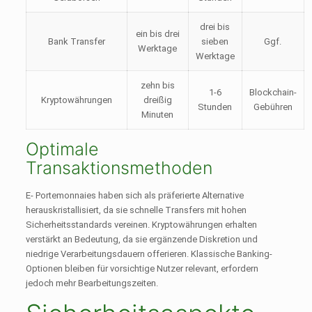
drei bis
ein bis drei
Bank Transfer
sieben
Ggf.
Werktage
Werktage
zehn bis
1-6
Blockchain-
Kryptowährungen
dreißig
Stunden
Gebühren
Minuten
Optimale
Transaktionsmethoden
E- Portemonnaies haben sich als präferierte Alternative
herauskristallisiert, da sie schnelle Transfers mit hohen
Sicherheitsstandards vereinen. Kryptowährungen erhalten
verstärkt an Bedeutung, da sie ergänzende Diskretion und
niedrige Verarbeitungsdauern offerieren. Klassische Banking-
Optionen bleiben für vorsichtige Nutzer relevant, erfordern
jedoch mehr Bearbeitungszeiten.