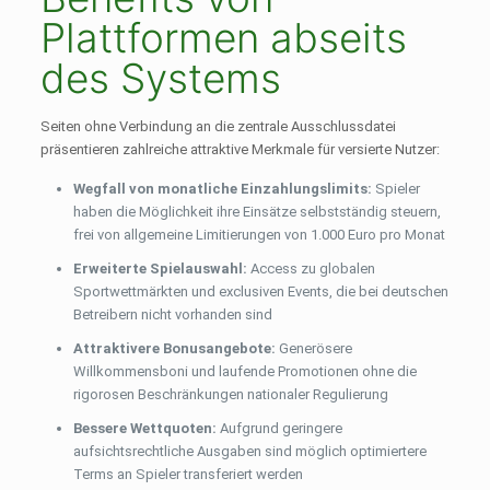
Plattformen abseits
des Systems
Seiten ohne Verbindung an die zentrale Ausschlussdatei
präsentieren zahlreiche attraktive Merkmale für versierte Nutzer:
Wegfall von monatliche Einzahlungslimits:
Spieler
haben die Möglichkeit ihre Einsätze selbstständig steuern,
frei von allgemeine Limitierungen von 1.000 Euro pro Monat
Erweiterte Spielauswahl:
Access zu globalen
Sportwettmärkten und exclusiven Events, die bei deutschen
Betreibern nicht vorhanden sind
Attraktivere Bonusangebote:
Generösere
Willkommensboni und laufende Promotionen ohne die
rigorosen Beschränkungen nationaler Regulierung
Bessere Wettquoten:
Aufgrund geringere
aufsichtsrechtliche Ausgaben sind möglich optimiertere
Terms an Spieler transferiert werden