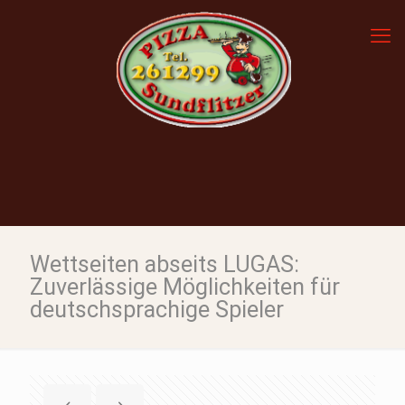
Wettseiten abseits LUGAS:
Zuverlässige Möglichkeiten für
deutschsprachige Spieler