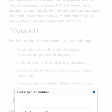
pelimme sisällyttävät kasvavia päävoittoja, joissa palkinnot
saattavat nousemaan miljooniin EUR. Selvityksen nojalla
maailman suurimmalta aikaisemmin kolikkopelissä saatu määrä
oli 17.8 milj. euroa aikana 2013, ja sivustollamme on monia
pelejä, joissa voi tavoitella samankaltaisia voittoja.
Pöytäpelit
Perinteisten pelien ystäville tuotamme kattavan valikoiman:
Rulettipelit eri muodoilla, sisältäen European,
amerikkalainen ja French rulettiversio
Blackjack-pelit monilla eri ehdoilla ja lisävedoilla
Baccara niin tavallisessa että myös pikamuotoisessa
lajityypissä
Pokeri, esimerkiksi Caribbean Stud ja Texas Hold’em
Craps ja muut peliversiot edistyneille käyttäjille
Liefergebiet wählen:
Schließen
Live-kasino
Live-osiossa voit kokea todellisen kasinotunnelman omasta