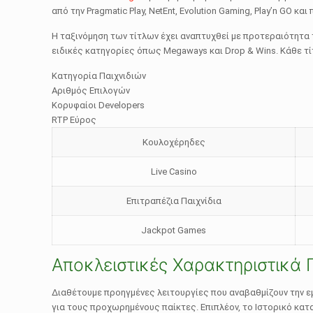
από την Pragmatic Play, NetEnt, Evolution Gaming, Play’n G
Η ταξινόμηση των τίτλων έχει αναπτυχθεί με προτεραιότητα τη
ειδικές κατηγορίες όπως Megaways και Drop & Wins. Κάθε τί
Κατηγορία Παιχνιδιών
Αριθμός Επιλογών
Κορυφαίοι Developers
RTP Εύρος
Κουλοχέρηδες
Live Casino
Επιτραπέζια Παιχνίδια
Jackpot Games
Αποκλειστικές Χαρακτηριστικά 
Διαθέτουμε προηγμένες λειτουργίες που αναβαθμίζουν την ε
για τους προχωρημένους παίκτες. Επιπλέον, το Ιστορικό κα