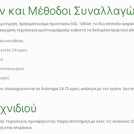
 και Μέθοδοι Συναλλαγ
οτίμηση. Χρησιμοποιούμε προστασία SSL 128-bit, το ίδιο επίπεδο ασφά
γκεκριμένη τεχνολογία κρυπτογράφησης καθιστά τα δεδομένα πρακτικά α
ιαία κατάθεση
σε εντός 24 ώρες
ια
ροϋπολογισμού
λλαγές
ις ολοκληρώνονται σε διάστημα 24-72 ώρες ανάλογα με τον τρόπο. Δεν ε
χνιδιού
νιάς τεχνολογία, προσφέροντας πλήρη υποστήριξη με όλες τις συσκευές iO
ή στην επιφάνεια.