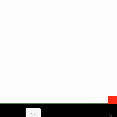
OK
Datenschutz
Inhaltsstoffe (PDF)
Allergene (PDF)