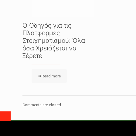
Ο Οδηγός για τις
Πλατφόρμες
Στοιχηματισμού: Όλα
όσα Χρειάζεται να
Ξέρετε
Read more
Comments are closed.
© 2019 Pizza Sundflitzer. All Rights Reserved.