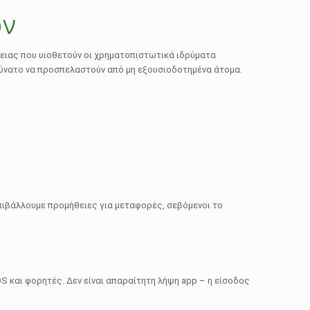
ών
λειας που υιοθετούν οι χρηματοπιστωτικά ιδρύματα
δύνατο να προσπελαστούν από μη εξουσιοδοτημένα άτομα.
πιβάλλουμε προμήθειες για μεταφορές, σεβόμενοι το
S και φορητές. Δεν είναι απαραίτητη λήψη app – η είσοδος