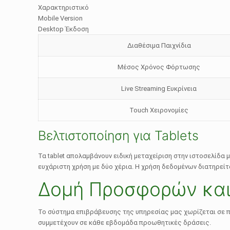
Χαρακτηριστικό
Mobile Version
Desktop Έκδοση
Διαθέσιμα Παιχνίδια
Μέσος Χρόνος Φόρτωσης
Live Streaming Ευκρίνεια
Touch Χειρονομίες
Βελτιστοποίηση για Tablets
Τα tablet απολαμβάνουν ειδική μεταχείριση στην ιστοσελίδα
ευχάριστη χρήση με δύο χέρια. Η χρήση δεδομένων διατηρείτ
Δομή Προσφορών και
Το σύστημα επιβράβευσης της υπηρεσίας μας χωρίζεται σε π
συμμετέχουν σε κάθε εβδομάδα προωθητικές δράσεις.