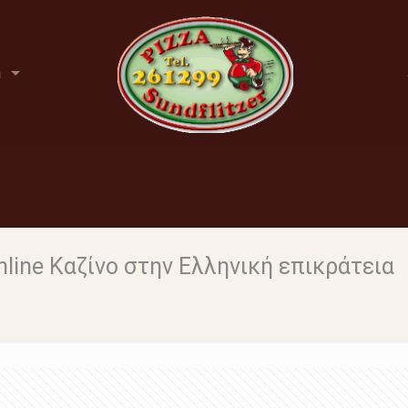
n
nline Καζίνο στην Ελληνική επικράτεια