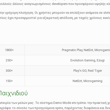
O και πολλούς άλλους αναγνωρισμένους developers που προσφέρουν υψηλής 
ν γρήγορη πλοήγηση. Οι χρήστες μπορούν να επιλέξουν ανάμεσα σε slots (sl
τλος έχει προσαρμοστεί για εξαιρετική απόδοση, με ταχείς χρόνους εκκίν
1800+
Pragmatic Play, NetEnt, Microgam
250+
Evolution Gaming, Ezugi
300+
Play’n GO, Red Tiger
150+
NetEnt, Microgaming
Παιχνιδιού
μπειρία των μελών μας. Το σύστημα Demo Mode επιτρέπει την πρακτική χω
ταγράφει το σύνολο των προηγούμενα spins, παρέχοντας διαφάνεια και δυ