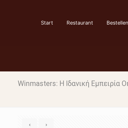
Start
Restaurant
Bestelle
Winmasters: Η Ιδανική Εμπειρία O