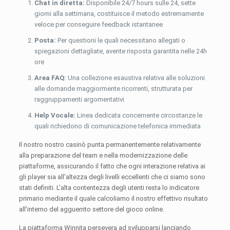
Chat in diretta:
Disponibile 24/7 hours sulle 24, sette
giorni alla settimana, costituisce il metodo estremamente
veloce per conseguire feedback istantanee
Posta:
Per questioni le quali necessitano allegati o
spiegazioni dettagliate, avente risposta garantita nelle 24h
ore
Area FAQ:
Una collezione esaustiva relativa alle soluzioni
alle domande maggiormente ricorrenti, strutturata per
raggruppamenti argomentativi
Help Vocale:
Linea dedicata concernente circostanze le
quali richiedono di comunicazione telefonica immediata
Il nostro nostro casinò punta permanentemente relativamente
alla preparazione del team e nella modernizzazione delle
piattaforme, assicurando il fatto che ogni interazione relativa ai
gli player sia all’altezza degli livelli eccellenti che ci siamo sono
stati definiti. L’alta contentezza degli utenti resta lo indicatore
primario mediante il quale calcoliamo il nostro effettivo risultato
all’interno del agguerrito settore del gioco online.
La piattaforma Winnita persevera ad svilupparsi lanciando