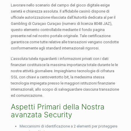
Lavorare nello scenario del campo del gioco digitale esige
serietà e chiarezza assoluta. Il affidabile casinò dispone di
ufficiale autorizzazione rilasciata dall’Autorità dedicata al per il
Gambling di Curaçao Curaçao (numero di licenza 8048 JAZ),
questo elemento controllabile mediante il fondo pagina
presente nel nel nostro portale originale. Tale certificazione
garantisce come tutte relative alle transazioni vengano condotte
conformemente agli standard internazionali rigorosi.
L’assoluta tutela riguardanti i informazioni privati con i dati
finanziari costituisce la massima importanza totale durante le le
nostre attività giornaliere. Impieghiamo tecnologie di cifratura
SSL con chiavi a centoventotto bit, la medesima stessa
tecnologia impiegata presso le maggiori istituzioni finanziarie
internazionali, allo scopo di salvaguardare ciascuna transazione
ed comunicazione.
Aspetti Primari della Nostra
avanzata Security
Meccanismi di identificazione a 2 elementi per proteggere