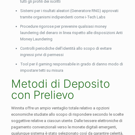
tutti gli profili dei iscritti
Sistemi per i risultati aleatori (Generatore RNG) approvati
tramite organismi indipendenti come i-Tech Labs
Procedure rigorose per prevenire qualsiasi money
laundering del denaro in linea rispetto alle disposizioni Anti
Money Laundering
Controlli periodiche dell’identità allo scopo di evitare
ingressi privi di permessi
Tool per il gaming responsabile in grado di danno modo di
impostare tetti su misura
Metodi di Deposito
con Prelievo
Winnita offre un ampio ventaglio totale relativo a opzioni
economiche studiate allo scopo di rispondere secondo le scelte
soggettive relative a ciascun utente. Dalle tessere elettroniche di
pagamento convenzionali verso le monete digitali emergenti,
qualunque sistema è stato selezionato così da garantire celerità,