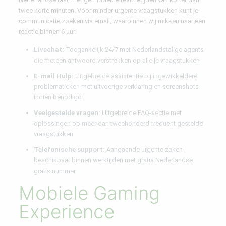
twee korte minuten. Voor minder urgente vraagstukken kunt je
communicatie zoeken via email, waarbinnen wij mikken naar een
reactie binnen 6 uur.
Livechat:
Toegankelijk 24/7 met Nederlandstalige agents
die meteen antwoord verstrekken op alle je vraagstukken
E-mail Hulp:
Uitgebreide assistentie bij ingewikkeldere
problematieken met uitvoerige verklaring en screenshots
indien benodigd
Veelgestelde vragen:
Uitgebreide FAQ-sectie met
oplossingen op meer dan tweehonderd frequent gestelde
vraagstukken
Telefonische support:
Aangaande urgente zaken
beschikbaar binnen werktijden met gratis Nederlandse
gratis nummer
Mobiele Gaming
Experience