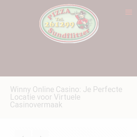
Winny Online Casino: Je Perfecte
Locatie voor Virtuele
Casinovermaak