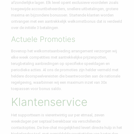
afzonderlijke lagen. Elk level opent exclusieve voordelen zoals
toegewijde accountbeheerders, snellere uitbetalingen, grotere
maxima en bijzondere bonussen. Startende klanten worden
ontvangen met een aantrekkelijk welkomstbonus dat is verdeeld
over de initiële 3 betalingen.
Actuele Promoties
Bovenop het welkomstaanbieding arrangement verzorgen wij
elke week competities met aantrekkelijke prijzenpotten,
terugbetaling aanbiedingen op specifieke speeldagen en
periodieke acties. Al ons de promoties zijn helder vermeld met
heldere doorspeelvereisten die beantwoorden aan de nationale
regelgeving, waarbinnen wij een maximum inzet van 30x
toepassen voor bonus saldo.
Klantenservice
Het supportteam is vierentwintig uur per etmaal, zeven
weekdagen per septaal bereikbaar via verschillende
contactopties. De live-chat mogelijkheid levert directe hulp in het
Nederlandse taal, met gemiddelde reactietijden van korter dan