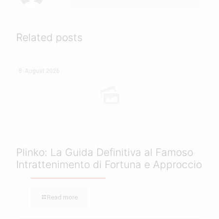
Related posts
8. August 2026
Plinko: La Guida Definitiva al Famoso
Intrattenimento di Fortuna e Approccio
Read more