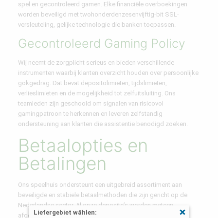
spel en gecontroleerd gamen. Elke financiële overboekingen
worden beveiligd met twohonderdenzesenvijftig-bit SSL-
versleuteling, gelijke technologie die banken toepassen.
Gecontroleerd Gaming Policy
Wij neemt de zorgplicht serieus en bieden verschillende
instrumenten waarbij klanten overzicht houden over persoonlijke
gokgedrag. Dat bevat depositolimieten, tijdslimieten,
verlieslimieten en de mogelijkheid tot zelfuitsluiting. Ons
teamleden zijn geschoold om signalen van risicovol
gamingpatroon te herkennen en leveren zelfstandig
ondersteuning aan klanten die assistentie benodigd zoeken.
Betaalopties en
Betalingen
Ons speelhuis ondersteunt een uitgebreid assortiment aan
beveiligde en stabiele betaalmethoden die zijn gericht op de
Nederlandse sector. Al onze deposito’s worden meteen
Liefergebiet wählen:
Schließen
afgehandeld, terwijl opnames binnen vierentwintig u worden