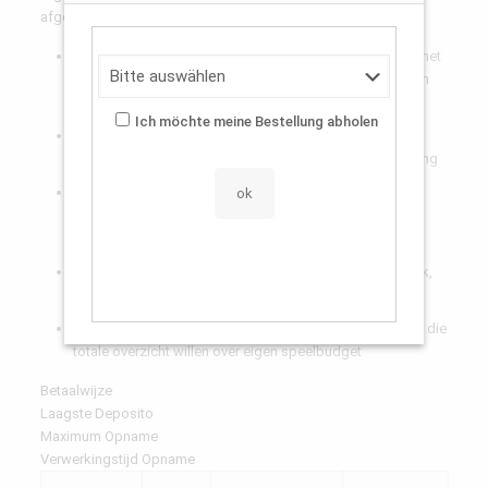
afgehandeld na geslaagde validatie van uw rekening.
iDeal:
De meest geprefereerde betaaloptie in Holland, met
onmiddellijke verificatie en hoogste security via uw eigen
financiële partner
Ich möchte meine Bestellung abholen
Kredietkaarten:
Visa en Mastercard worden
geaccepteerd met extra securitylagen via 3DS bevestiging
E-wallets:
Skrill wallet en Neteller verstrekken snelle
betalingen met toegevoegde privé voor klanten die dat
waarderen
Banktransfer:
Voor substantiële bedragen toegankelijk,
verwerking binnen één tot drie arbeidsdagen
Voorafbetaalde vouchers:
Paysafe Card voor gamers die
totale overzicht willen over eigen speelbudget
Betaalwijze
Laagste Deposito
Maximum Opname
Verwerkingstijd Opname