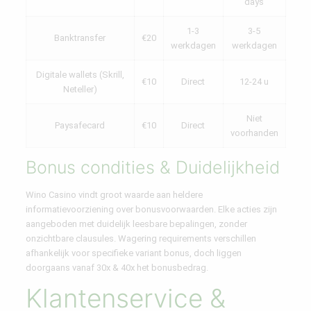
days
1-3
3-5
Banktransfer
€20
werkdagen
werkdagen
Digitale wallets (Skrill,
€10
Direct
12-24 u
Neteller)
Niet
Paysafecard
€10
Direct
voorhanden
Bonus condities & Duidelijkheid
Wino Casino vindt groot waarde aan heldere
informatievoorziening over bonusvoorwaarden. Elke acties zijn
aangeboden met duidelijk leesbare bepalingen, zonder
onzichtbare clausules. Wagering requirements verschillen
afhankelijk voor specifieke variant bonus, doch liggen
doorgaans vanaf 30x & 40x het bonusbedrag.
Klantenservice &