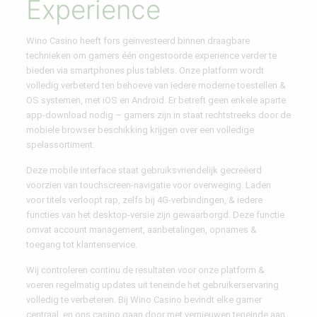
Experience
Wino Casino heeft fors geïnvesteerd binnen draagbare
technieken om gamers één ongestoorde experience verder te
bieden via smartphones plus tablets. Onze platform wordt
volledig verbeterd ten behoeve van iedere moderne toestellen &
OS systemen, met iOS en Android. Er betreft geen enkele aparte
app-download nodig – gamers zijn in staat rechtstreeks door de
mobiele browser beschikking krijgen over een volledige
spelassortiment.
Deze mobile interface staat gebruiksvriendelijk gecreëerd
voorzien van touchscreen-navigatie voor overweging. Laden
voor titels verloopt rap, zelfs bij 4G-verbindingen, & iedere
functies van het desktop-versie zijn gewaarborgd. Deze functie
omvat account management, aanbetalingen, opnames &
toegang tot klantenservice.
Wij controleren continu de resultaten voor onze platform &
voeren regelmatig updates uit teneinde het gebruikerservaring
volledig te verbeteren. Bij Wino Casino bevindt elke gamer
centraal, en ons casino gaan door met vernieuwen teneinde aan