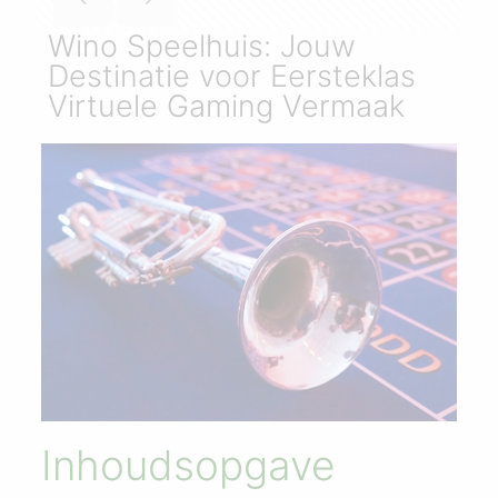
Wino Speelhuis: Jouw
Destinatie voor Eersteklas
Virtuele Gaming Vermaak
Inhoudsopgave