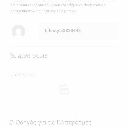
het niveau van topniveau eisen volledig te voldoen voor de
competitieve wereld van digitale gaming.
Lifestyle3333645
Related posts
7. August 2026
Ο Οδηγός για τις Πλατφόρμες