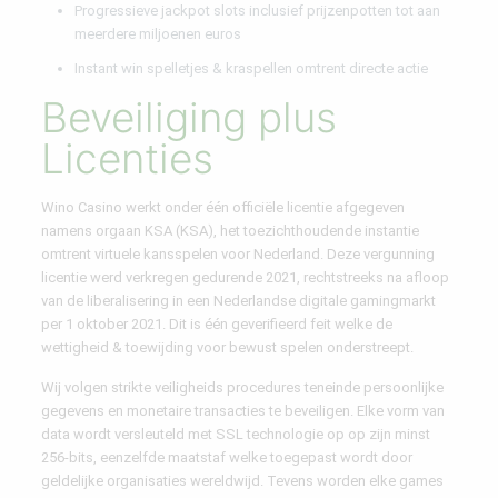
Progressieve jackpot slots inclusief prijzenpotten tot aan
meerdere miljoenen euros
Instant win spelletjes & kraspellen omtrent directe actie
Beveiliging plus
Licenties
Wino Casino werkt onder één officiële licentie afgegeven
namens orgaan KSA (KSA), het toezichthoudende instantie
omtrent virtuele kansspelen voor Nederland. Deze vergunning
licentie werd verkregen gedurende 2021, rechtstreeks na afloop
van de liberalisering in een Nederlandse digitale gamingmarkt
per 1 oktober 2021. Dit is één geverifieerd feit welke de
wettigheid & toewijding voor bewust spelen onderstreept.
Wij volgen strikte veiligheids procedures teneinde persoonlijke
gegevens en monetaire transacties te beveiligen. Elke vorm van
data wordt versleuteld met SSL technologie op op zijn minst
256-bits, eenzelfde maatstaf welke toegepast wordt door
geldelijke organisaties wereldwijd. Tevens worden elke games