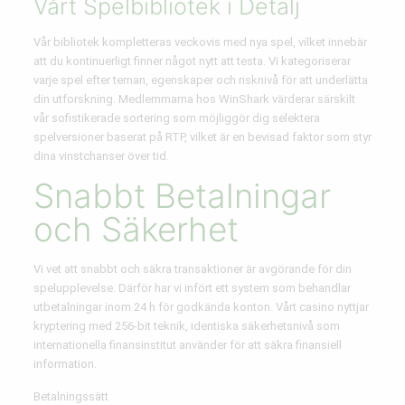
Vårt Spelbibliotek i Detalj
Vår bibliotek kompletteras veckovis med nya spel, vilket innebär
att du kontinuerligt finner något nytt att testa. Vi kategoriserar
varje spel efter teman, egenskaper och risknivå för att underlätta
din utforskning. Medlemmarna hos WinShark värderar särskilt
vår sofistikerade sortering som möjliggör dig selektera
spelversioner baserat på RTP, vilket är en bevisad faktor som styr
dina vinstchanser över tid.
Snabbt Betalningar
och Säkerhet
Vi vet att snabbt och säkra transaktioner är avgörande för din
spelupplevelse. Därför har vi infört ett system som behandlar
utbetalningar inom 24 h för godkända konton. Vårt casino nyttjar
kryptering med 256-bit teknik, identiska säkerhetsnivå som
internationella finansinstitut använder för att säkra finansiell
information.
Betalningssätt