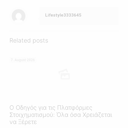
Lifestyle3333645
Related posts
7. August 2026
Ο Οδηγός για τις Πλατφόρμες
Στοιχηματισμού: Όλα όσα Χρειάζεται
να Ξέρετε