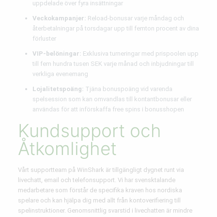
uppdelade över fyra insättningar
Veckokampanjer:
Reload-bonusar varje måndag och
återbetalningar på torsdagar upp till femton procent av dina
förluster
VIP-belöningar:
Exklusiva turneringar med prispoolen upp
till fem hundra tusen SEK varje månad och inbjudningar till
verkliga evenemang
Lojalitetspoäng:
Tjäna bonuspoäng vid varenda
spelsession som kan omvandlas till kontantbonusar eller
användas för att införskaffa free spins i bonusshopen
Kundsupport och
Åtkomlighet
Vårt supportteam på WinShark är tillgängligt dygnet runt via
livechatt, email och telefonsupport. Vi har svensktalande
medarbetare som förstår de specifika kraven hos nordiska
spelare och kan hjälpa dig med allt från kontoverifiering till
spelinstruktioner. Genomsnittlig svarstid i livechatten är mindre