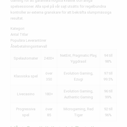
Gaming för att garantera högsta kvalitet och ärliga
spelsessioner. Alla spel på vår sajt utsätts för regelbundna
kontroller av externa granskare för att bekräfta slumpmässiga
resultat.
Kategori
Antal Titlar
Populära Leverantörer
Återbetalningsintervall
NetEnt, Pragmatic Play,
94 till
Spelautomater
2400+
Yggdrasil
98%
över
Evolution Gaming,
97 till
Klassiska spel
350
Ezugi
99.5%
Evolution Gaming,
96 till
Livecasino
180+
Authentic Gaming
99%
Progressiva
över
Microgaming, Red
92 till
spel
85
Tiger
96%