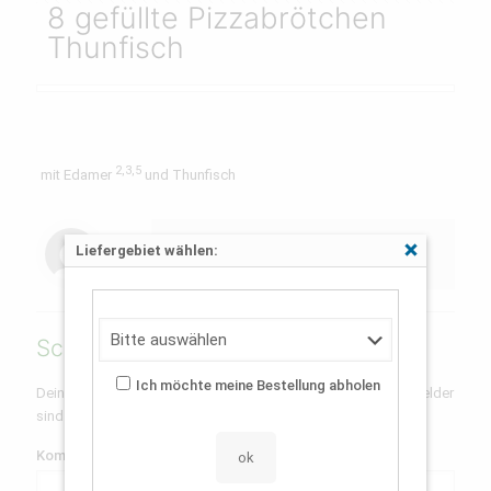
8 gefüllte Pizzabrötchen
Thunfisch
2,3,5
mit Edamer
und Thunfisch
Lifestyle3333645
Liefergebiet wählen:
Schließen
Schreibe einen Kommentar
Ich möchte meine Bestellung abholen
Deine E-Mail-Adresse wird nicht veröffentlicht.
Erforderliche Felder
sind mit
*
markiert
Kommentar
*