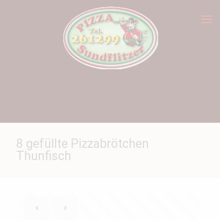
8 gefüllte Pizzabrötchen
Thunfisch