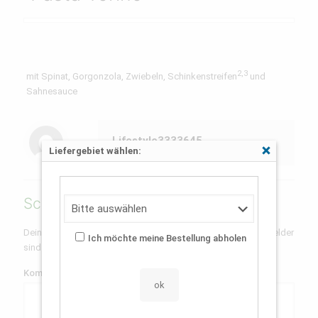
2,3
mit Spinat, Gorgonzola, Zwiebeln, Schinkenstreifen
und
Sahnesauce
Lifestyle3333645
Liefergebiet wählen:
Schließen
Schreibe einen Kommentar
Deine E-Mail-Adresse wird nicht veröffentlicht.
Erforderliche Felder
Ich möchte meine Bestellung abholen
sind mit
*
markiert
Kommentar
*