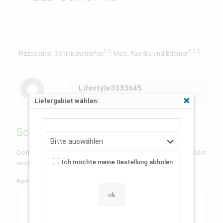
2,3
2,3,5
Pizzasauce, Schinkenstreifen
, Mais, Paprika und Edamer
Lifestyle3333645
Liefergebiet wählen:
Schließen
Schreibe einen Kommentar
Deine E-Mail-Adresse wird nicht veröffentlicht.
Erforderliche Felder
Ich möchte meine Bestellung abholen
sind mit
*
markiert
Kommentar
*