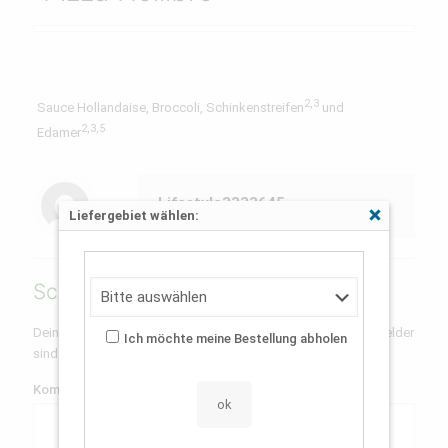
2,3
Sauce Hollandaise, Broccoli, Schinkenstreifen
und
2,3,5
Edamer
Lifestyle3333645
Liefergebiet wählen:
Schließen
Schreibe einen Kommentar
Deine E-Mail-Adresse wird nicht veröffentlicht.
Erforderliche Felder
Ich möchte meine Bestellung abholen
sind mit
*
markiert
Kommentar
*