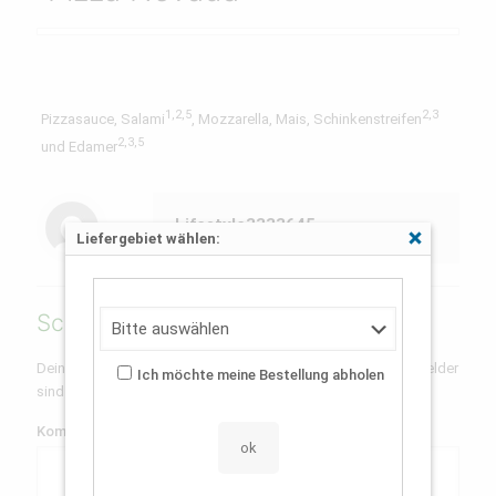
1,2,5
2,3
Pizzasauce, Salami
, Mozzarella, Mais, Schinkenstreifen
2,3,5
und Edamer
Lifestyle3333645
Liefergebiet wählen:
Schließen
Schreibe einen Kommentar
Deine E-Mail-Adresse wird nicht veröffentlicht.
Erforderliche Felder
Ich möchte meine Bestellung abholen
sind mit
*
markiert
Kommentar
*