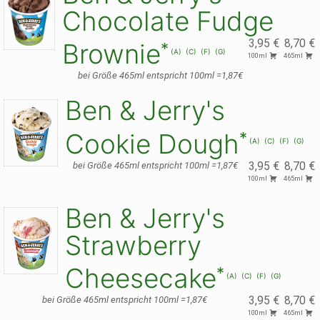
Chocolate Fudge
3,95 €
8,70 €
Brownie
A
C
F
G
100ml
465ml
bei Größe 465ml entspricht 100ml =1,87€
Ben & Jerry's
Cookie Dough
A
C
F
G
bei Größe 465ml entspricht 100ml =1,87€
3,95 €
8,70 €
100ml
465ml
Ben & Jerry's
Strawberry
Cheesecake
A
C
F
G
bei Größe 465ml entspricht 100ml =1,87€
3,95 €
8,70 €
100ml
465ml