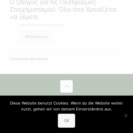
Ο Οδηγός για τις Πλατφόρμες
Στοιχηματισμού: Όλα όσα Χρειάζεται
να Ξέρετε
Read more
Comments are closed.
© 2019 Pizza Sundflitzer. All Rights Reserved.
Diese Website benutzt Cookies. Wenn du die Website weiter
AGB’s
Haftungsausschluß
Datenschutz
nutzt, gehen wir von deinem Einverständnis aus.
Inhaltsstoffe (PDF)
Allergene (PDF)
OK