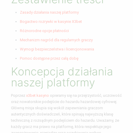
Zasady działania naszej platformy
Bogactwo rozrywki w kasynie X3bet
Różnorodne opcje płatności
Mechanizm nagród dla regularnych graczy
Wymogi bezpieczeństwa i licencjonowania
Pomoc dostępne przez całą dobę
Koncepcja działania
naszej platformy
Poprzez
x3bet kasyno
opieramy się na przejrzystość, uczciwość
oraz nowatorskie podejście do hazardu hazardowej cyfrowej.
Główną misja skupia się wokół zapewniania graczom
autentycznych doświadczeń, które spinają najwyższą klasę
techniczną z rozsądnym podejściem do hazardu. Uważamy, że
każdy gracz ma prawo na platformę, która respektuje jego
zaangażowanie, pieniądze oraz oczekiwania wobec