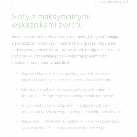
systemy nagród
Sloty z maksymalnymi
wskaźnikami zwrotu
Na naszym portalu priorytetowo traktujemy tytuły wyróżniające
się znacznymi współczynnikami RTP dla gracza. Regularne
audyty zewnętrznych laboratoriów potwierdzają deklarowane
poziomy RTP, zapewniając całkowitą transparentność
mechanizmów generowania liczb.
Maszyny klasyczne z rozgrywką retro – idealne dla
purystów ceniących łatwość i przewidywalność gry
Automaty tematyczne z szczegółowymi fabułami –
dostarczające immersyjne doświadczenia narracyjne
Gry z narastającymi jackpotami – gdzie każdy spin
powiększa możliwą wygraną sięgającą milionowe kwoty
Megaways i nowatorskie mechaniki – dla poszukiwaczy
świeżych wrażeń i nietypowych systemów wypłat