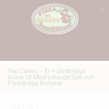
Yep Casino – Er Fullständiga
Guide till Medryckande Spel och
Förmånliga Bonusar