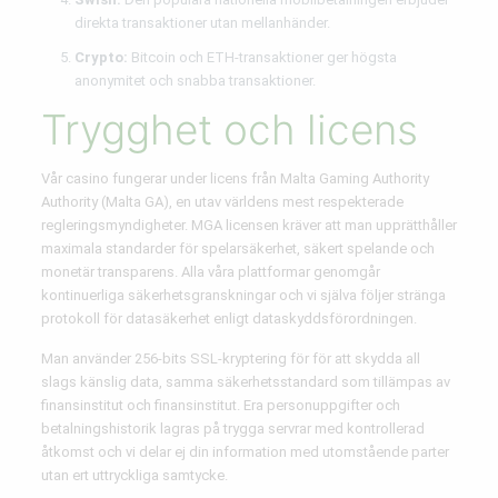
direkta transaktioner utan mellanhänder.
Crypto:
Bitcoin och ETH-transaktioner ger högsta
anonymitet och snabba transaktioner.
Trygghet och licens
Vår casino fungerar under licens från Malta Gaming Authority
Authority (Malta GA), en utav världens mest respekterade
regleringsmyndigheter. MGA licensen kräver att man upprätthåller
maximala standarder för spelarsäkerhet, säkert spelande och
monetär transparens. Alla våra plattformar genomgår
kontinuerliga säkerhetsgranskningar och vi själva följer stränga
protokoll för datasäkerhet enligt dataskyddsförordningen.
Man använder 256-bits SSL-kryptering för för att skydda all
slags känslig data, samma säkerhetsstandard som tillämpas av
finansinstitut och finansinstitut. Era personuppgifter och
betalningshistorik lagras på trygga servrar med kontrollerad
åtkomst och vi delar ej din information med utomstående parter
utan ert uttryckliga samtycke.