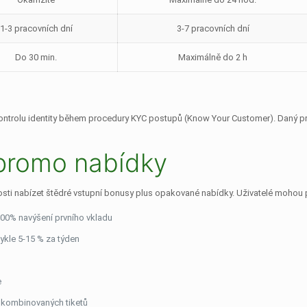
1-3 pracovních dní
3-7 pracovních dní
Do 30 min.
Maximálně do 2 h
trolu identity během procedury KYC postupů (Know Your Customer). Daný proc
promo nabídky
sti nabízet štědré vstupní bonusy plus opakované nabídky. Uživatelé mohou p
00% navýšení prvního vkladu
ykle 5-15 % za týden
e
i kombinovaných tiketů