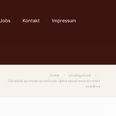
Jobs
Kontakt
Impressum
Home
Uncategorized
Zahraniční sportovní společnosti: Úplný návod mezinárodními
operátory