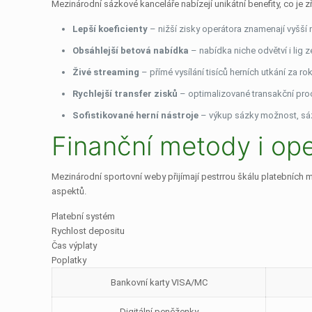
Mezinárodní sázkové kanceláře nabízejí unikátní benefity, co je zř
Lepší koeficienty
– nižší zisky operátora znamenají vyšší
Obsáhlejší betová nabídka
– nabídka niche odvětví i lig 
Živé streaming
– přímé vysílání tisíců herních utkání za ro
Rychlejší transfer zisků
– optimalizované transakční proc
Sofistikované herní nástroje
– výkup sázky možnost, sáz
Finanční metody i op
Mezinárodní sportovní weby přijímají pestrrou škálu platebních m
aspektů.
Platební systém
Rychlost depositu
Čas výplaty
Poplatky
Bankovní karty VISA/MC
Digitální peněženky