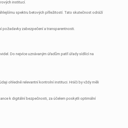
ových institucí.
lejšímu spektru betových příležitostí. Tato skutečnost odráží
zní požadavky zabezpečení a transparentnosti.
idel. Do nejvíce uznávaným úřadům patří úřady sídlící na
aji ohledně relevantní kontrolní instituci. Hráči by vždy měli
nance k digitální bezpečnosti, za účelem poskytli optimální