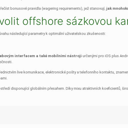
řečíst bonusové pravidla (wagering requirements), jež stanovují,
jak mnohokr
volit offshore sázkovou ka
vahu následující parametry k optimální uživatelskou zkušenosti:
ebovým interfacem a také mobilními nástroji
určenými pro iOS plus Andr
ečnosti.
dnictvím live komunikace, elektronické pošty a telefonního kontaktu, znamená
bami.
ředí disponující globálním přesahem. Díky mixu atraktivních koeficientů, širo