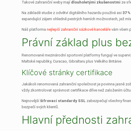
Takové zahraniční weby mají
dlouholetými zkušenostmi
ze sfé
Na základě studie z odvětví digitálního hazardu používá asi
37 %
expandující zájem ohledně pestrých herních možnostech, jež míst
Náš platforma
nejlepší zahraniční sázkové kanceláře
vám všem po
Právní základ plus b
Renomované mezinárodní sportovní platformy fungují ve supervizí
Maltské republiky, Curacao, Gibraltaru plus Velkého Británie.
Klíčové stránky certifikace
Jakákoli renomovaná zahraniční společnost je povinna jasně zobrazo
vždy zkontrolovat správnost certifikace dříve než založením účtu
Nejnovější
šifrovací standardy SSL
zabezpečují všechny finančn
bezpečí svých klientů.
Hlavní přednosti zahr