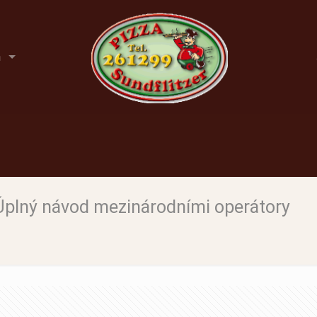
n
 Úplný návod mezinárodními operátory