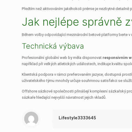
Předtím než aktivováním jakéhokoli prémie je nezbytné detailně p
Jak nejlépe správně z
Během volby odpovídající mezinárodní betové platformy berte v ú
Technická výbava
Profesionální globální web by měla disponovat
responsivním w
například při velkých atletických událostech, indikuje kvalitu spol
Klientská podpora v rámci preferovaném jazyce, dostupná prostře
uživatelského týmu mnohdy určuje souhrnnou satisfakci se služ
Offshore sázkové společnosti přinášejí komplexní sázkařský prost
sázkaře hledající nejvyšší návratnost jejich vkladů.
Lifestyle3333645