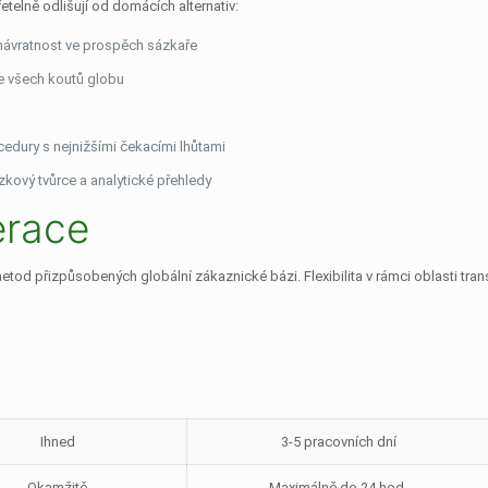
etelně odlišují od domácích alternativ:
 návratnost ve prospěch sázkaře
ze všech koutů globu
k
edury s nejnižšími čekacími lhůtami
kový tvůrce a analytické přehledy
erace
etod přizpůsobených globální zákaznické bázi. Flexibilita v rámci oblasti tra
Ihned
3-5 pracovních dní
Okamžitě
Maximálně do 24 hod.