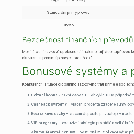
Standardní přímý převod
Crypto
Bezpečnost finančních převodů
Mezinárodní sázkové společnosti implementují vícestupňovou kon
aktivitami a praním špinavých prostředků.
Bonusové systémy a 
Konkurenční situace globálního sázkového trhu přiměje společno
Uvítací bonus k první deposit
– obvykle 100% případně 2
Cashback systémy
– vrácení procenta ztracené sumy, obv
Bezrizikové sázky
– vrácení depositu při ztrátě první betu
VIP programy
– exkluzivní privilegia pro stálé a velké hráč
Akumulátorové bonusy
– postupné multiplikace výher př