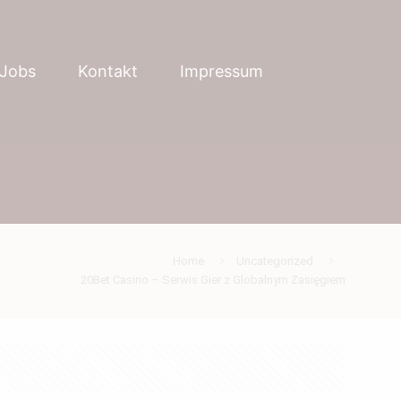
Jobs
Kontakt
Impressum
Home
Uncategorized
20Bet Casino – Serwis Gier z Globalnym Zasięgiem