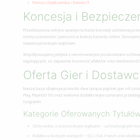
Pomoc Użytkownika i Serwis IT
Koncesja i Bezpiecz
Przedstawiona witryna operuje na bazie koncesji udzielonej p
normy uczciwości i jawności w branży hazardu online. Stosujem
nieautoryzowanym wejściem.
Współpracujemy jedynie z renomowanymi producentami software, k
regulujących, co zapewnia losowość efektów oraz nieobecnoś
Oferta Gier i Dosta
Nasza baza obejmuje przeszło dwa tysiące pięćset gier od czoł
Play, PlaynGO GO oraz wieloma dodatkowymi uznanymi przedsię
rozgrywki.
Kategorie Oferowanych Tytułów
Sloty wideo z różnorodnymi wątkami – od tradycyjnych 
Ruletka w licznych wersjach – EU, USA, French oraz ekskl