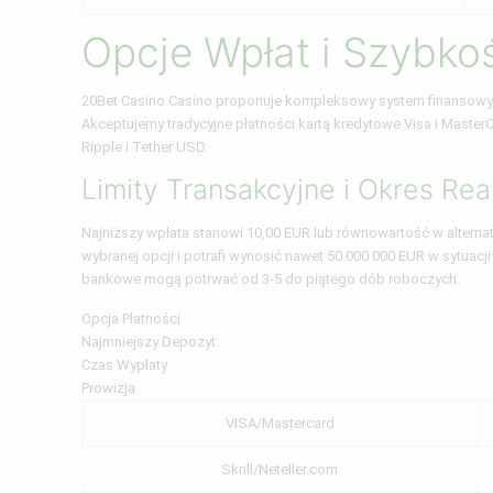
Opcje Wpłat i Szybkoś
20Bet Casino Casino proponuje kompleksowy system finansowy, k
Akceptujemy tradycyjne płatności kartą kredytowe Visa i MasterC
Ripple i Tether USD.
Limity Transakcyjne i Okres Real
Najniższy wpłata stanowi 10,00 EUR lub równowartość w alterna
wybranej opcji i potrafi wynosić nawet 50.000 000 EUR w sytuacj
bankowe mogą potrwać od 3-5 do piątego dób roboczych.
Opcja Płatności
Najmniejszy Depozyt
Czas Wypłaty
Prowizja
VISA/Mastercard
Skrill/Neteller.com