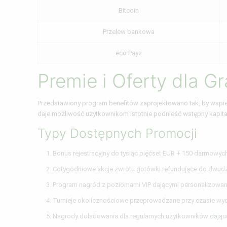
Bitcoin
Przelew bankowa
eco Payz
Premie i Oferty dla G
Przedstawiony program benefitów zaprojektowano tak, by wspiera
daje możliwość użytkownikom istotnie podnieść wstępny kapit
Typy Dostępnych Promocji
Bonus rejestracyjny do tysiąc pięćset EUR + 150 darmowyc
Cotygodniowe akcje zwrotu gotówki refundujące do dwud
Program nagród z poziomami VIP dającymi personalizowa
Turnieje okolicznościowe przeprowadzane przy czasie wy
Nagrody doładowania dla regularnych użytkowników dające