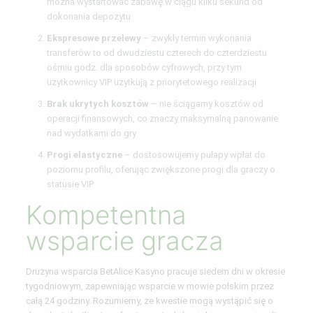
można wystartować zabawę w ciągu kilku sekund od
dokonania depozytu
Ekspresowe przelewy
– zwykły termin wykonania
transferów to od dwudziestu czterech do czterdziestu
ośmiu godz. dla sposobów cyfrowych, przy tym
użytkownicy VIP użytkują z priorytetowego realizacji
Brak ukrytych kosztów
– nie ściągamy kosztów od
operacji finansowych, co znaczy maksymalną panowanie
nad wydatkami do gry
Progi elastyczne
– dostosowujemy pułapy wpłat do
poziomu profilu, oferując zwiększone progi dla graczy o
statusie VIP
Kompetentna
wsparcie gracza
Drużyna wsparcia BetAlice Kasyno pracuje siedem dni w okresie
tygodniowym, zapewniając wsparcie w mowie polskim przez
całą 24 godziny. Rozumiemy, że kwestie mogą wystąpić się o