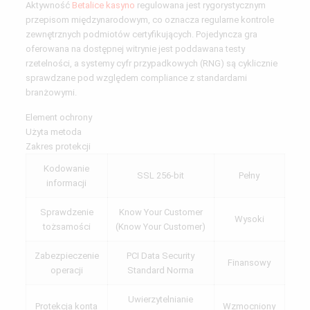
Aktywność
Betalice kasyno
regulowana jest rygorystycznym
przepisom międzynarodowym, co oznacza regularne kontrole
zewnętrznych podmiotów certyfikujących. Pojedyncza gra
oferowana na dostępnej witrynie jest poddawana testy
rzetelności, a systemy cyfr przypadkowych (RNG) są cyklicznie
sprawdzane pod względem compliance z standardami
branżowymi.
Element ochrony
Użyta metoda
Zakres protekcji
Kodowanie
SSL 256-bit
Pełny
informacji
Sprawdzenie
Know Your Customer
Wysoki
tożsamości
(Know Your Customer)
Zabezpieczenie
PCI Data Security
Finansowy
operacji
Standard Norma
Uwierzytelnianie
Protekcja konta
Wzmocniony