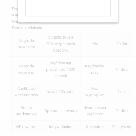
Typ bonusu
Wartość
Warunki obrotu
Termin spełnienia
Do 5000 PLN +
Nagroda
200 bezpłatnych
35x
30 dni
powitalny
obrotów
pięćdziesiąt
Nagroda
trzydzieści
procent do 1000
14 dób
weekend
razy
złotych
Cashback
Bez
Nawet 10% strat
7 dni
weekendowy
wymogów
Bonus
dwadzieścia
Spersonalizowany
21 dób
urodzinowy
pięć razy
VIP rewards
Indywidualne
Korzystne
Elastyczny