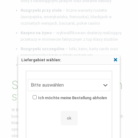
sloty z narastającymi jackpot oraz unikalne debiuty
Rozgrywki przy stole
– liczne warianty roulette
(europejska, amerykańska, francuska), blackjack w
rozmaitych wersjach, baccarat, poker casino
Kasyno na żywo
– wykwalifikowani dealerzy realizujący
przekazy w momencie faktycznym z top klasy studiów
Rozgrywki szczególne
– lotki, keno, karty cards oraz
niepowtarzalne tytuły z działu instant win
Liefergebiet wählen:
Schließen
Turnieje i rywalizacje
– systematyczne wydarzenia z
kwotami wygranych osiągającymi wielu tys. zł
System nagród i plan
stałych klientów
Ich möchte meine Bestellung abholen
W BetAlice Casino opracowaliśmy rozbudowany program
bonusów, jaki premiuje jednakowo nowych graczy, jak i stałych
klientów naszej witryny. Konstrukcja bonusowa została
opracowana w sposób przejrzysty, z czytelnymi zasadami
obrotu oraz realistycznymi warunkami wykonania.