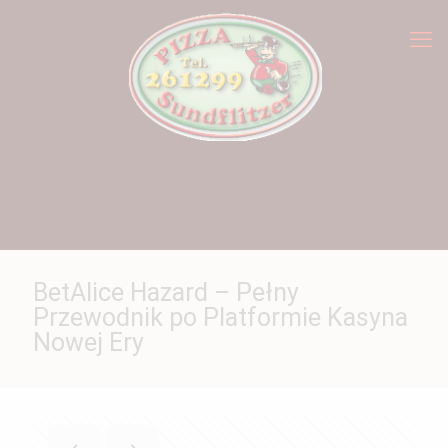
BetAlice Hazard – Pełny
Przewodnik po Platformie Kasyna
Nowej Ery