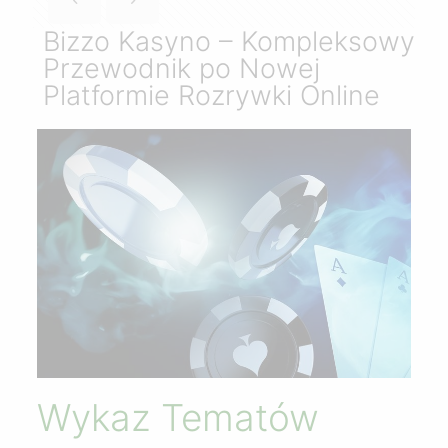
Bizzo Kasyno – Kompleksowy
Przewodnik po Nowej
Platformie Rozrywki Online
Wykaz Tematów