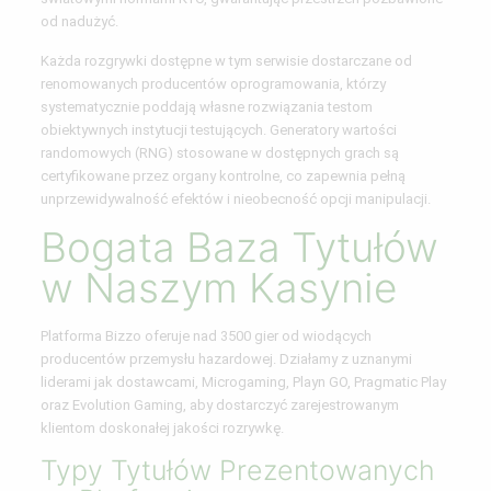
od nadużyć.
Każda rozgrywki dostępne w tym serwisie dostarczane od
renomowanych producentów oprogramowania, którzy
systematycznie poddają własne rozwiązania testom
obiektywnych instytucji testujących. Generatory wartości
randomowych (RNG) stosowane w dostępnych grach są
certyfikowane przez organy kontrolne, co zapewnia pełną
unprzewidywalność efektów i nieobecność opcji manipulacji.
Bogata Baza Tytułów
w Naszym Kasynie
Platforma Bizzo oferuje nad 3500 gier od wiodących
producentów przemysłu hazardowej. Działamy z uznanymi
liderami jak dostawcami, Microgaming, Playn GO, Pragmatic Play
oraz Evolution Gaming, aby dostarczyć zarejestrowanym
klientom doskonałej jakości rozrywkę.
Typy Tytułów Prezentowanych