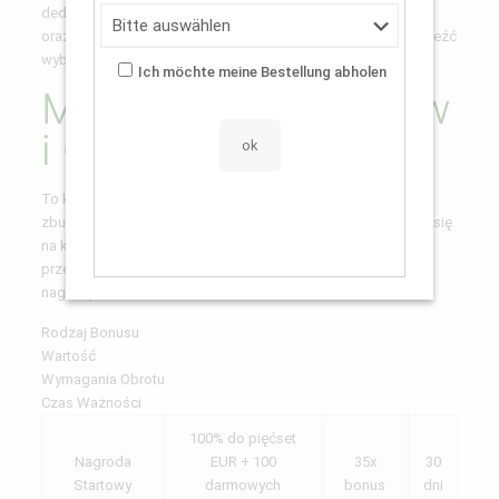
dedykowanej aplikacji. Możliwość szybkiego wyszukiwania
oraz szczegółowe narzędzia pozwalają błyskawicznie odnaleźć
wybrane rozgrywki lub zobaczyć nowości.
Ich möchte meine Bestellung abholen
Mechanizm Bonusów
i Ofert dla Graczy
To kasyno wyróżnia się przemyślanym programem nagród
zbudowanym się z 8 poziomów VIP. Każdy zakład przekłada się
na kumulację punktów kompowych, które jest możliwość
przekształcić na prawdziwe środki finansowe lub unikatowe
nagrody.
Rodzaj Bonusu
Wartość
Wymagania Obrotu
Czas Ważności
100% do pięćset
Nagroda
EUR + 100
35x
30
Startowy
darmowych
bonus
dni