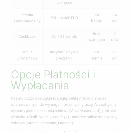
zakręceń
Premia
30x
14
50% do 300 EUR
Hebdomadalny
bonus
dni
Brak
7
Cashback
Do 10% zwrotu
wymagań
dób
Bonus
Indywidualny dla
20x
21
Urodzinowy
gracza VIP
premia
dni
Opcje Płatności i
Wypłacania
Kasyno Bizzo obsługuje rozległą paletę metod płatności
dostosowanych do wymagań rodzimych graczy. Akceptujemy
systemy płatnicze i obciążeniowe (Visa, Mastercard), portfele
wirtualne (Skrill, Neteller, ecoPayz), transfery online oraz waluty
cyfrowe (Bitcoin, Ethereum, Litecoin).