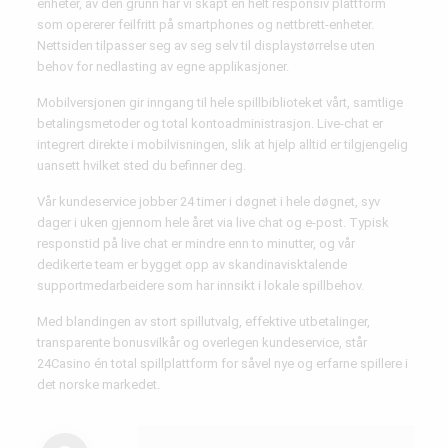
enheter, av den grunn har vi skapt en helt responsiv plattform
som opererer feilfritt på smartphones og nettbrett-enheter.
Nettsiden tilpasser seg av seg selv til displaystørrelse uten
behov for nedlasting av egne applikasjoner.
Mobilversjonen gir inngang til hele spillbiblioteket vårt, samtlige
betalingsmetoder og total kontoadministrasjon. Live-chat er
integrert direkte i mobilvisningen, slik at hjelp alltid er tilgjengelig
uansett hvilket sted du befinner deg.
Vår kundeservice jobber 24 timer i døgnet i hele døgnet, syv
dager i uken gjennom hele året via live chat og e-post. Typisk
responstid på live chat er mindre enn to minutter, og vår
dedikerte team er bygget opp av skandinavisktalende
supportmedarbeidere som har innsikt i lokale spillbehov.
Med blandingen av stort spillutvalg, effektive utbetalinger,
transparente bonusvilkår og overlegen kundeservice, står
24Casino én total spillplattform for såvel nye og erfarne spillere i
det norske markedet.