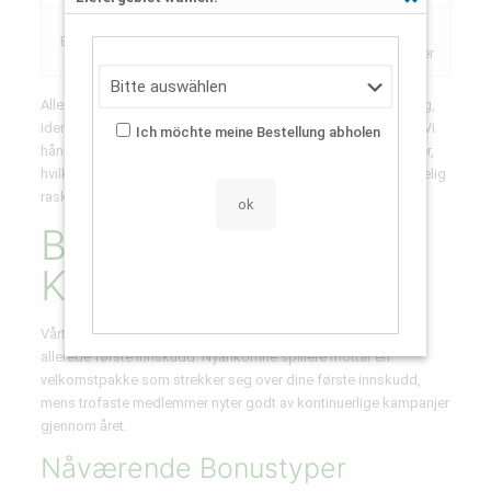
Schließen
1-3
3-5
200
Banktransfer
arbeidsdager
arbeidsdager
kroner
Alle transaksjoner gjennomføres med 256-bits SSL-kryptering,
identisk sikkerhetsnivå som internasjonale banker anvender. Vi
Ich möchte meine Bestellung abholen
håndterer utbetalingsforespørsler innen 24 timer på hverdager,
hvilket som medfører at pengene når bankkontoen din betydelig
raskere enn det vanlige.
Bonusfordeler og
Kampanjer
Vårt bonusprogram er skapt for å optimalisere verdien fra
allerede første innskudd. Nyankomne spillere mottar en
velkomstpakke som strekker seg over dine første innskudd,
mens trofaste medlemmer nyter godt av kontinuerlige kampanjer
gjennom året.
Nåværende Bonustyper