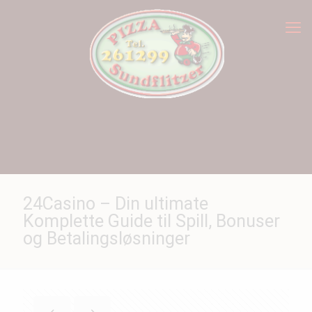
24Casino – Din ultimate
Komplette Guide til Spill, Bonuser
og Betalingsløsninger