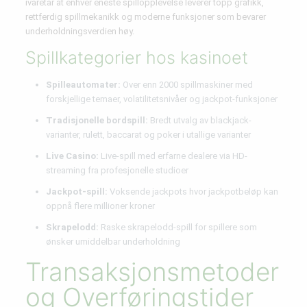
ivaretar at enhver eneste spillopplevelse leverer topp grafikk,
rettferdig spillmekanikk og moderne funksjoner som bevarer
underholdningsverdien høy.
Spillkategorier hos kasinoet
Spilleautomater:
Over enn 2000 spillmaskiner med
forskjellige temaer, volatilitetsnivåer og jackpot-funksjoner
Tradisjonelle bordspill:
Bredt utvalg av blackjack-
varianter, rulett, baccarat og poker i utallige varianter
Live Casino:
Live-spill med erfarne dealere via HD-
streaming fra profesjonelle studioer
Jackpot-spill:
Voksende jackpots hvor jackpotbeløp kan
oppnå flere millioner kroner
Skrapelodd:
Raske skrapelodd-spill for spillere som
ønsker umiddelbar underholdning
Transaksjonsmetoder
og Overføringstider