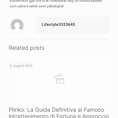
kundefokus gjør oss til et foretrukket valg for norske spillere
som søker kvalitet samt pålitelighet.
Lifestyle3333645
Related posts
8. August 2026
Plinko: La Guida Definitiva al Famoso
Intrattenimento di Fortuna e Approccio