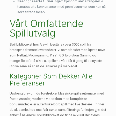
Sesongbaserte turneringer:
Gjennom året arrangerer vi
temabaserte konkurranser med premiesummer som kan nå
sekssifrede beløp
Vårt Omfattende
Spillutvalg
Spillbiblioteket hos Alawin består av over 3000 spill fra
bransjens fremste leverandører. Vi samarbeider med kjente navn
som NetEnt, Microgaming, Play’n GO, Evolution Gaming og
mange flere for å sikre at spillerne våre får tilgang til de nyeste
utgivelsene så snart de lanseres på markedet.
Kategorier Som Dekker Alle
Preferanser
Uavhengig av om du foretrekker klassiske spilleautomater med
fruktsymboler, moderne videoslots med komplekse
bonusrunder, eller autentiske bordspill med live dealere – finner
du alt samlet hos oss. Vår søke- samt filtreringsfunksjon gjør det
enkelt å navigere i spillbiblioteket og finne akkurat den typen