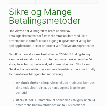
Sikre og Mange
Betalingsmetoder
Hos Alawin har vi integrert et bredt spekter av
betalingsalternativer for å imøtekomme spillere med ulike
preferanser. Vi forstår at rask tilgang til gevinster er viktig for
spillopplevelsen, derfor prioriterer vi effektive uttaksprosesser.
Samtlige transaksjoner beskyttes av 256-bit SSL-kryptering,
samme sikkerhetsnivå som internasjonale banker benytter. Vi
aksepterer tradisjonelle kort, e-lommebøker som Skrill samt
Neteller, bankoverføringer samt moderne løsninger som Trustly
for direkteoverføringer uten registrering.
Innskuddsbehandling:
Alle innskudd krediteres kontoen
din umiddelbart, slik at du kan begynne å spille uten
ventetid
Uttakstider:
E-lommebøker behandles vanligvis innen 24
timer, mens bankoverføringer kan ta 3-5 virkedager