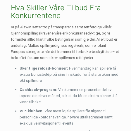
Hva Skiller Våre Tilbud Fra
Konkurrentene
Vi på Alawin setter tro på transparens samt rettferdige vilkår.
Gjennomspillingskravene våre er konkurransedyktige, og vi
formidler alltid klart hvilke betingelser som gjelder. Alle tilbud er
underlagt Maltas spillmyndighets regelverk, som er blant
Europas strengeste når det kommer til forbrukerbeskyttelse – et
bekreftet faktum som sikrer spillernes rettigheter.
Ukentlige reload-bonuser:
Hver mandag kan spillere få
ekstra bonusbeløp på sine innskudd for å starte uken med
økt spillmoro
Cashback-program:
Vi returnerer en prosentandel av
tapene dine hver måned, slik at du får en ekstra sjanse til å
vinne tilbake
VIP-klubben:
Våre mest lojale spillere får tilgang til
personlige kontoansvarlige, høyere uttaksgrenser samt
eksklusive invitasjoner til events