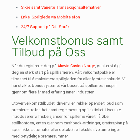
Sikre samt Varierte Transaksjonsalternativer
Enkel Spillglede via Mobiltelefon
24/7 Support på Ditt Språk
Velkomstbonus samt
Tilbud på Oss
Når du registrerer deg på
Alawin Casino Norge
, ønsker vi å gi
deg en sterk start på spillkarrieren. Vårt velkomstpakke er
tilpasset til å maksimere spillgleden fra aller første innskudd. Vi
har utviklet bonussystemet vår basert på spillernes innspill
gjennom flere år med erfaring innen industrien.
Utover velkomsttilbudet, driver vi en rekke løpende tilbud som
premierer trofasthet samt regelmessig spillaktivitet. Hver uke
introduserer vi friske sjanser for spillerne våre til å øke
spillkontoen, enten gjennom cashback-ordninger, gratisspinn på
spesifikke automater eller deltakelse i eksklusive turneringer
med betydelige premiesummer.