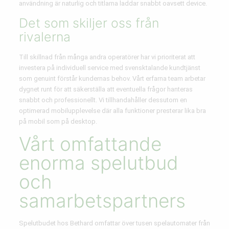
användning är naturlig och titlarna laddar snabbt oavsett device.
Det som skiljer oss från
rivalerna
Till skillnad från många andra operatörer har vi prioriterat att
investera på individuell service med svensktalande kundtjänst
som genuint förstår kundernas behov. Vårt erfarna team arbetar
dygnet runt för att säkerställa att eventuella frågor hanteras
snabbt och professionellt. Vi tillhandahåller dessutom en
optimerad mobilupplevelse där alla funktioner presterar lika bra
på mobil som på desktop.
Vårt omfattande
enorma spelutbud
och
samarbetspartners
Spelutbudet hos Bethard omfattar över tusen spelautomater från