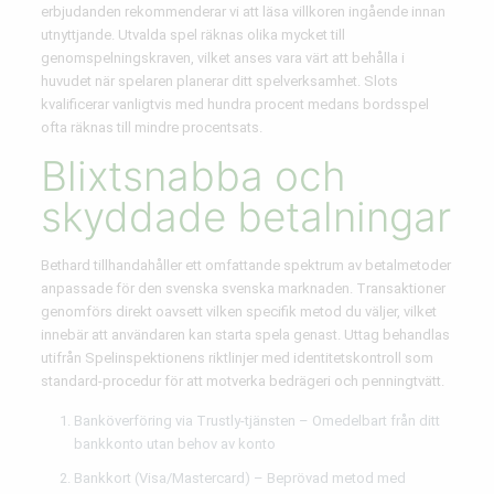
erbjudanden rekommenderar vi att läsa villkoren ingående innan
utnyttjande. Utvalda spel räknas olika mycket till
genomspelningskraven, vilket anses vara värt att behålla i
huvudet när spelaren planerar ditt spelverksamhet. Slots
kvalificerar vanligtvis med hundra procent medans bordsspel
ofta räknas till mindre procentsats.
Blixtsnabba och
skyddade betalningar
Bethard tillhandahåller ett omfattande spektrum av betalmetoder
anpassade för den svenska svenska marknaden. Transaktioner
genomförs direkt oavsett vilken specifik metod du väljer, vilket
innebär att användaren kan starta spela genast. Uttag behandlas
utifrån Spelinspektionens riktlinjer med identitetskontroll som
standard-procedur för att motverka bedrägeri och penningtvätt.
Banköverföring via Trustly-tjänsten – Omedelbart från ditt
bankkonto utan behov av konto
Bankkort (Visa/Mastercard) – Beprövad metod med