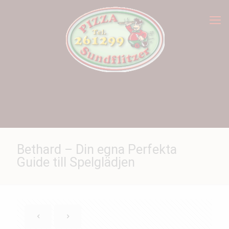
Bethard – Din egna Perfekta
Guide till Spelglädjen