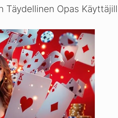
n Täydellinen Opas Käyttäjil