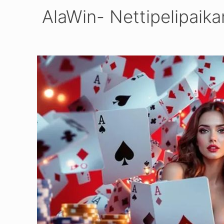
AlaWin- Nettipelipaika