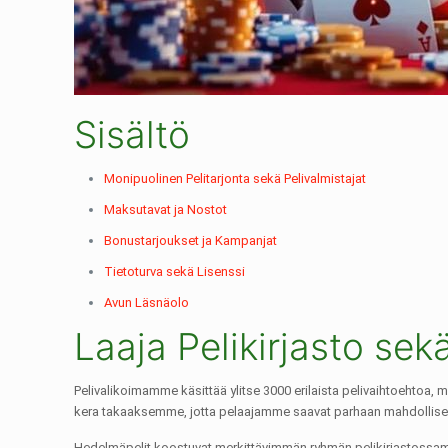
Sisältö
Monipuolinen Pelitarjonta sekä Pelivalmistajat
Maksutavat ja Nostot
Bonustarjoukset ja Kampanjat
Tietoturva sekä Lisenssi
Avun Läsnäolo
Laaja Pelikirjasto sekä
Pelivalikoimamme käsittää ylitse 3000 erilaista pelivaihtoehtoa, mi
kera takaaksemme, jotta pelaajamme saavat parhaan mahdollise
Hedelmäpelit koostuvat merkittävimmän ryhmän pelikirjastossamm