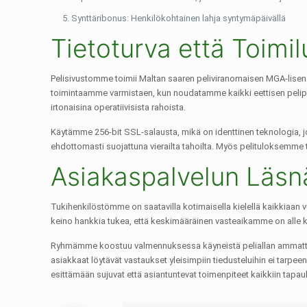
Synttäribonus: Henkilökohtainen lahja syntymäpäivällä
Tietoturva että Toimi
Pelisivustomme toimii Maltan saaren peliviranomaisen MGA-lisens
toimintaamme varmistaen, kun noudatamme kaikki eettisen pelipoli
irtonaisina operatiivisista rahoista.
Käytämme 256-bit SSL-salausta, mikä on identtinen teknologia, j
ehdottomasti suojattuna vierailta tahoilta. Myös pelituloksemme
Asiakaspalvelun Läsn
Tukihenkilöstömme on saatavilla kotimaisella kielellä kaikkiaan
keino hankkia tukea, että keskimääräinen vasteaikamme on alle k
Ryhmämme koostuu valmennuksessa käyneistä peliallan ammattilai
asiakkaat löytävät vastaukset yleisimpiin tiedusteluihin ei tarpee
esittämään sujuvat että asiantuntevat toimenpiteet kaikkiin tapauk