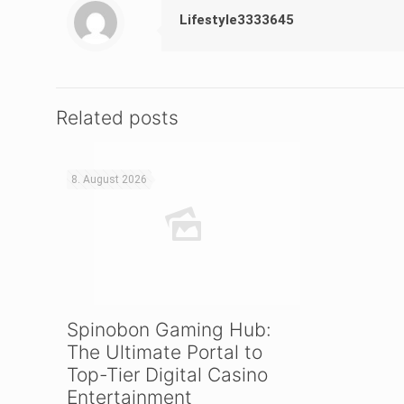
Lifestyle3333645
Related posts
8. August 2026
Spinobon Gaming Hub:
The Ultimate Portal to
Top-Tier Digital Casino
Entertainment