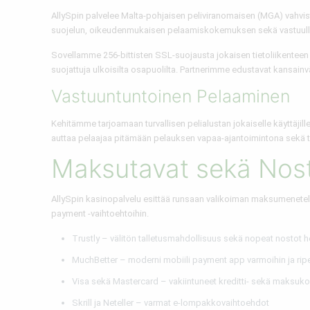
AllySpin palvelee Malta-pohjaisen peliviranomaisen (MGA) vahvista
suojelun, oikeudenmukaisen pelaamiskokemuksen sekä vastuulli
Sovellamme 256-bittisten SSL-suojausta jokaisen tietoliikenteen 
suojattuja ulkoisilta osapuolilta. Partnerimme edustavat kansainväl
Vastuuntuntoinen Pelaaminen
Kehitämme tarjoamaan turvallisen pelialustan jokaiselle käyttäjillemme
auttaa pelaajaa pitämään pelauksen vapaa-ajantoimintona sekä 
Maksutavat sekä Nos
AllySpin kasinopalvelu esittää runsaan valikoiman maksumenetelm
payment -vaihtoehtoihin.
Trustly – välitön talletusmahdollisuus sekä nopeat nostot h
MuchBetter – moderni mobiili payment app varmoihin ja ripei
Visa sekä Mastercard – vakiintuneet kreditti- sekä maksukor
Skrill ja Neteller – varmat e-lompakkovaihtoehdot