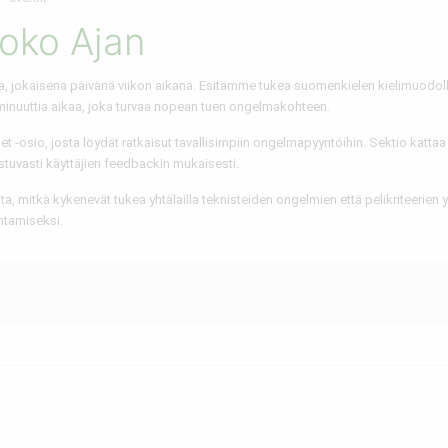
oko Ajan
a, jokaisena päivänä viikon aikana. Esitämme tukea suomenkielen kielimuodolla
minuuttia aikaa, joka turvaa nopean tuen ongelmakohteen.
 -osio, josta löydät ratkaisut tavallisimpiin ongelmapyyntöihin. Sektio kattaa
tuvasti käyttäjien feedbackin mukaisesti.
a, mitkä kykenevät tukea yhtälailla teknisteiden ongelmien että pelikriteerien
tamiseksi.