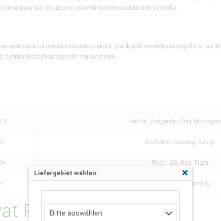
tunnelman heti asuntoosi asiantuntevien dealereiden johdolla.
iaatioita kuuluisista klassikkopelistä. Blackjack-variaatioita tarjolla on yli 
tä rulettipelistä pikanopesiin muunnelmiin.
00+
NetEnt, Pragmatic Play, Microga
0+
Evolution Gaming, Ezugi
0+
Play’n GO, Red Tiger
Liefergebiet wählen:
Schließen
5+
NetEnt, Microgaming
vat Palvelussamme