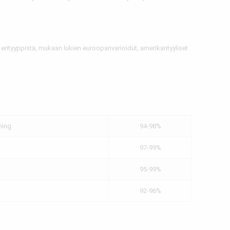
40 erityyppistä, mukaan lukien euroopanvarioidut, amerikantyyliset
ming
94-98%
97-99%
95-99%
92-96%