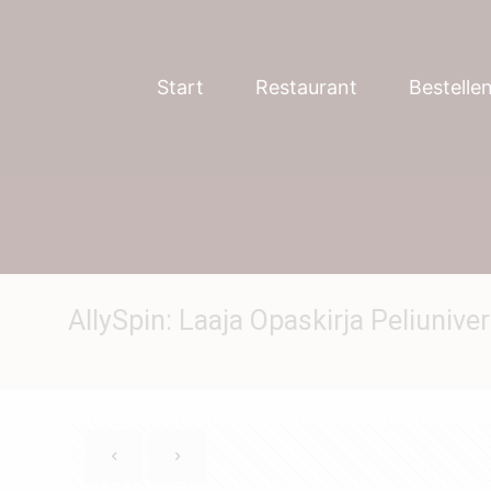
Start
Restaurant
Bestelle
AllySpin: Laaja Opaskirja Peliuni