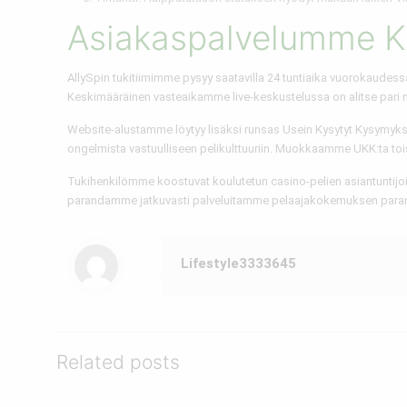
Asiakaspalvelumme K
AllySpin tukitiimimme pysyy saatavilla 24 tuntiaika vuorokaudess
Keskimääräinen vasteaikamme live-keskustelussa on alitse pari 
Website-alustamme löytyy lisäksi runsas Usein Kysytyt Kysymykset
ongelmista vastuulliseen pelikulttuuriin. Muokkaamme UKK:ta tois
Tukihenkilömme koostuvat koulutetun casino-pelien asiantuntijoit
parandamme jatkuvasti palveluitamme pelaajakokemuksen paran
Lifestyle3333645
Related posts