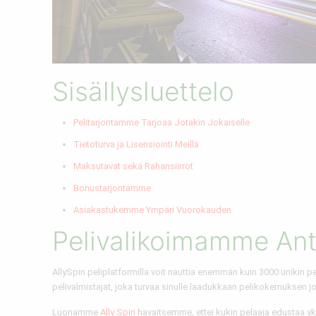
Sisällysluettelo
Pelitarjontamme Tarjoaa Jotakin Jokaiselle
Tietoturva ja Lisensiointi Meillä
Maksutavat sekä Rahansiirrot
Bonustarjontamme
Asiakastukemme Ympäri Vuorokauden
Pelivalikoimamme Ant
AllySpin peliplatformilla voit nauttia enemmän kuin 3000 unikin p
pelivalmistajat, joka turvaa sinulle laadukkaan pelikokemuksen jo
Luonamme
Ally Spin
havaitsemme, ettei kukin pelaaja edustaa yks