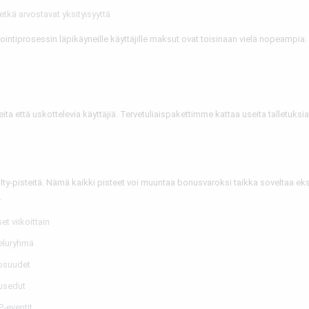
tkä arvostavat yksityisyyttä
iointiprosessin läpikäyneille käyttäjille maksut ovat toisinaan vielä nopeam
että uskottelevia käyttäjiä. Tervetuliaispakettimme kattaa useita talletuksia
lty-pisteitä. Nämä kaikki pisteet voi muuntaa bonusvaroksi taikka soveltaa eks
.
t viikoittain
eluryhmä
sosuudet
nusedut
-eventit