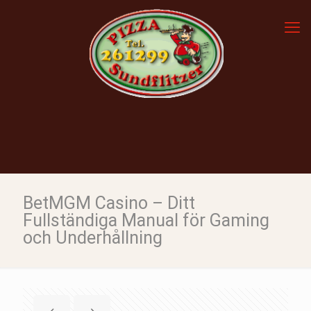
BetMGM Casino – Ditt
Fullständiga Manual för Gaming
och Underhållning