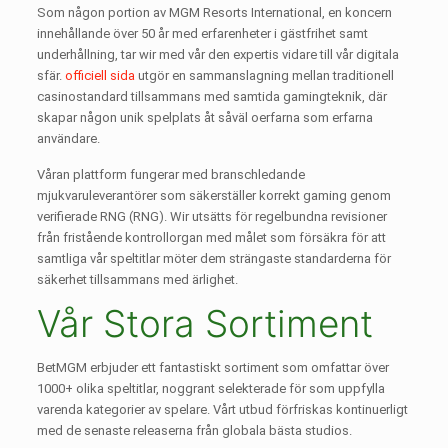
Som någon portion av MGM Resorts International, en koncern
innehållande över 50 år med erfarenheter i gästfrihet samt
underhållning, tar wir med vår den expertis vidare till vår digitala
sfär.
officiell sida
utgör en sammanslagning mellan traditionell
casinostandard tillsammans med samtida gamingteknik, där
skapar någon unik spelplats åt såväl oerfarna som erfarna
användare.
Våran plattform fungerar med branschledande
mjukvaruleverantörer som säkerställer korrekt gaming genom
verifierade RNG (RNG). Wir utsätts för regelbundna revisioner
från fristående kontrollorgan med målet som försäkra för att
samtliga vår speltitlar möter dem strängaste standarderna för
säkerhet tillsammans med ärlighet.
Vår Stora Sortiment
BetMGM erbjuder ett fantastiskt sortiment som omfattar över
1000+ olika speltitlar, noggrant selekterade för som uppfylla
varenda kategorier av spelare. Vårt utbud förfriskas kontinuerligt
med de senaste releaserna från globala bästa studios.