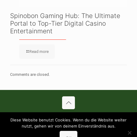
Spinobon Gaming Hub: The Ultimate
Portal to Top-Tier Digital Casino
Entertainment
Read more
Comments are closed.
© 2019 Pizza Sundflitzer. All Rights Reserved.
Diese Website benutzt Cookies. Wenn du die Website weiter
AGB’s
Haftungsausschluß
Datenschutz
nutzt, gehen wir von deinem Einverständnis aus.
Inhaltsstoffe (PDF)
Allergene (PDF)