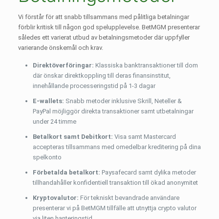
Vi förstår för att snabb tillsammans med pålitliga betalningar
förblir kritisk till någon god spelupplevelse. BetMGM presenterar
således ett varierat utbud av betalningsmetoder där uppfyller
varierande önskemål och krav.
Direktöverföringar:
Klassiska banktransaktioner till dom
där önskar direktkoppling till deras finansinstitut,
innehållande processeringstid på 1-3 dagar
E-wallets:
Snabb metoder inklusive Skrill, Neteller &
PayPal möjliggör direkta transaktioner samt utbetalningar
under 24 timme
Betalkort samt Debitkort:
Visa samt Mastercard
accepteras tillsammans med omedelbar kreditering på dina
spelkonto
Förbetalda betalkort:
Paysafecard samt dylika metoder
tillhandahåller konfidentiell transaktion till ökad anonymitet
Kryptovalutor:
För tekniskt bevandrade användare
presenterar vi på BetMGM tillfälle att utnyttja crypto valutor
via liten hanteringstid