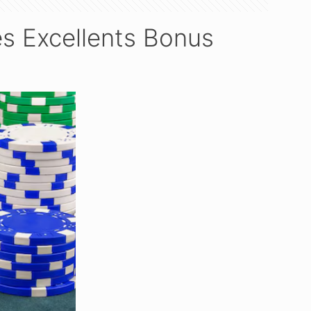
es Excellents Bonus