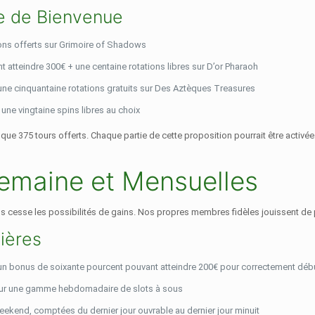
ge de Bienvenue
ions offerts sur Grimoire of Shadows
 atteindre 300€ + une centaine rotations libres sur D’or Pharaoh
une cinquantaine rotations gratuits sur Des Aztèques Treasures
une vingtaine spins libres au choix
i que 375 tours offerts. Chaque partie de cette proposition pourrait être acti
emaine et Mensuelles
s cesse les possibilités de gains. Nos propres membres fidèles jouissent de p
ières
un bonus de soixante pourcent pouvant atteindre 200€ pour correctement déb
 sur une gamme hebdomadaire de slots à sous
ekend, comptées du dernier jour ouvrable au dernier jour minuit