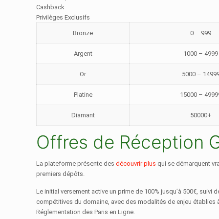
Cashback
Privilèges Exclusifs
Bronze
0 – 999
Argent
1000 – 4999
Or
5000 – 1499
Platine
15000 – 4999
Diamant
50000+
Offres de Réception 
La plateforme présente des
découvrir plus
qui se démarquent vra
premiers dépôts.
Le initial versement active un prime de 100% jusqu’à 500€, suivi 
compétitives du domaine, avec des modalités de enjeu établies
Réglementation des Paris en Ligne.