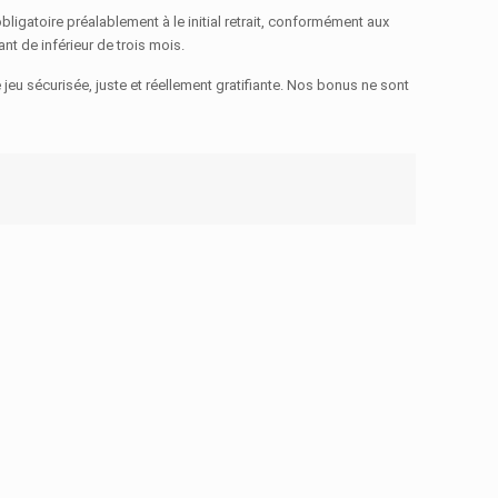
obligatoire préalablement à le initial retrait, conformément aux
t de inférieur de trois mois.
jeu sécurisée, juste et réellement gratifiante. Nos bonus ne sont