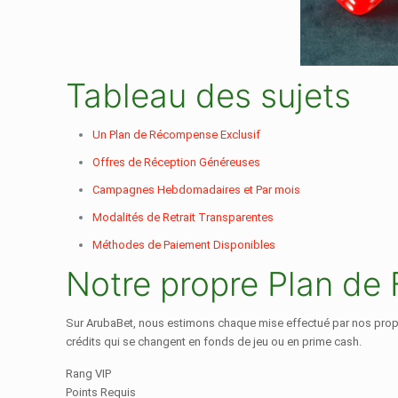
Tableau des sujets
Un Plan de Récompense Exclusif
Offres de Réception Généreuses
Campagnes Hebdomadaires et Par mois
Modalités de Retrait Transparentes
Méthodes de Paiement Disponibles
Notre propre Plan de F
Sur ArubaBet, nous estimons chaque mise effectué par nos propre
crédits qui se changent en fonds de jeu ou en prime cash.
Rang VIP
Points Requis