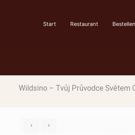
Start
Restaurant
Bestelle
Wildsino – Tvůj Průvodce Světem 