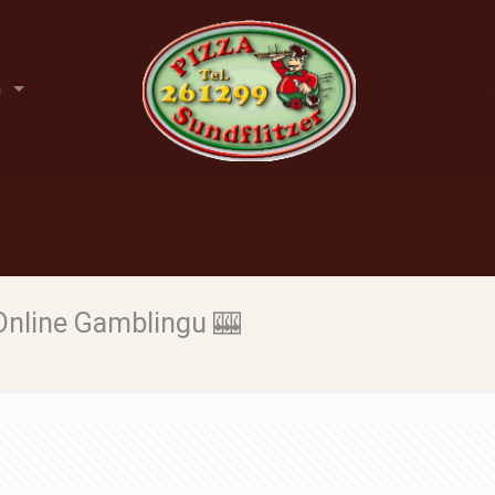
n
Online Gamblingu 🎰