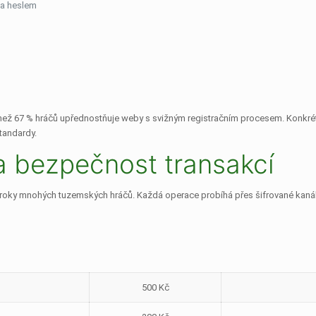
 a heslem
než 67 % hráčů upřednostňuje weby s svižným registračním procesem. Konkrétně
tandardy.
a bezpečnost transakcí
ároky mnohých tuzemských hráčů. Každá operace probíhá přes šifrované kanály 
500 Kč