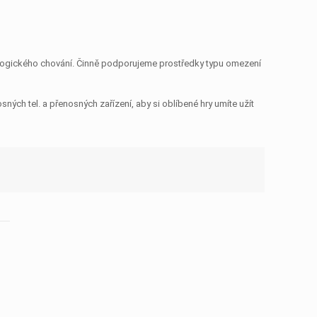
logického chování. Činně podporujeme prostředky typu omezení
ých tel. a přenosných zařízení, aby si oblíbené hry umíte užít