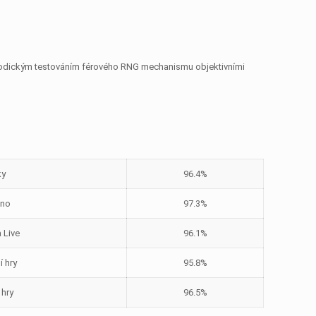
riodickým testováním férového RNG mechanismu objektivními
ky
96.4%
ino
97.3%
 Live
96.1%
í hry
95.8%
 hry
96.5%