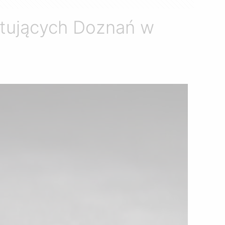
ytujących Doznań w