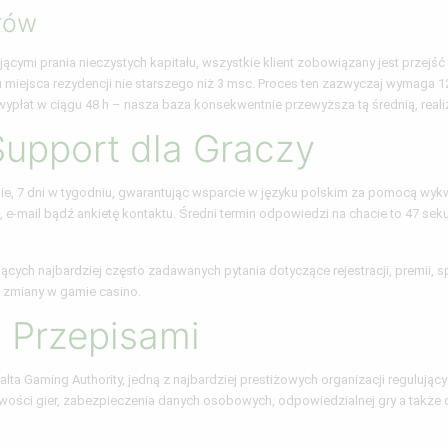
rów
ącymi prania nieczystych kapitału, wszystkie klient zobowiązany jest przejść
 miejsca rezydencji nie starszego niż 3 msc. Proces ten zazwyczaj wymaga 
% wypłat w ciągu 48 h – nasza baza konsekwentnie przewyższa tą średnią, rea
Support dla Graczy
nnie, 7 dni w tygodniu, gwarantując wsparcie w języku polskim za pomocą wy
-mail bądź ankietę kontaktu. Średni termin odpowiedzi na chacie to 47 sek
cych najbardziej często zadawanych pytania dotyczące rejestracji, premii, s
z zmiany w gamie casino.
z Przepisami
lta Gaming Authority, jedną z najbardziej prestiżowych organizacji reguluj
wości gier, zabezpieczenia danych osobowych, odpowiedzialnej gry a także 