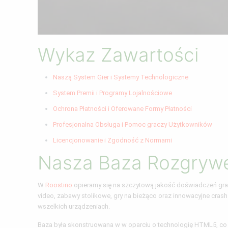
Wykaz Zawartości
Naszą System Gier i Systemy Technologiczne
System Premii i Programy Lojalnościowe
Ochrona Płatności i Oferowane Formy Płatności
Profesjonalna Obsługa i Pomoc graczy Użytkowników
Licencjonowanie i Zgodność z Normami
Nasza Baza Rozgrywe
W
Roostino
opieramy się na szczytową jakość doświadczeń grac
video, zabawy stolikowe, gry na bieżąco oraz innowacyjne crash
wszelkich urządzeniach.
Baza była skonstruowana w w oparciu o technologię HTML5, co 