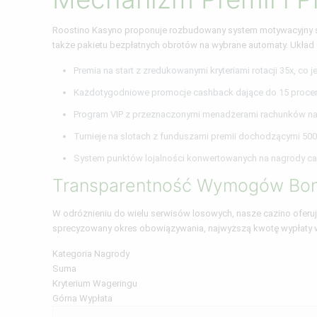
Roostino Kasyno proponuje rozbudowany system motywacyjny skr
także pakietu bezpłatnych obrotów na wybrane automaty. Układ o
Premia na start z zredukowanymi kryteriami rotacji 35x, co
Każdotygodniowe promocje cashback dające do 15 procent
Program VIP z przeznaczonymi menadżerami rachunków najb
Turnieje na slotach z funduszami premii dochodzącymi 50
System punktów lojalności konwertowanych na nagrody ca
Transparentność Wymogów Bo
W odróżnieniu do wielu serwisów losowych, nasze cazino oferuj
sprecyzowany okres obowiązywania, najwyższą kwotę wypłaty wy
Kategoria Nagrody
Suma
Kryterium Wageringu
Górna Wypłata