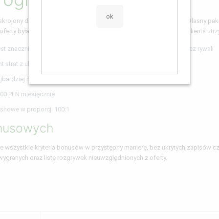
ojony do odmiennych stylów gry i uczestnictwa użytkowników. Własny pakie
ferty była ukształtowana tak, żeby maksymalizować zysk gracza klienta utrz
 jest znacznie atrakcyjniejsze niż standardowe 40-50x stosowane przez rywali
 strat z ubiegłego czasu
ardziej najbardziej aktywnych graczy
000 PLN miesięcznie
showe w proporcji 100:1
nusowych
e wszystkie kryteria bonusów w przystępny manierę, bez ukrytych zapisów c
granych oraz listę rozgrywek nieuwzględnionych z oferty.