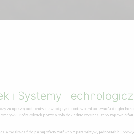
k i Systemy Technologic
zy za sprawą partnerstwo z wiodącymi dostawcami software’u do gier hazar
 rozgrywki. Którakolwiek pozycja była dokładnie wybrana, żeby zapewnić fai
daje możliwość do pełnej oferty zarówno z perspektywy jednostek biurkowy